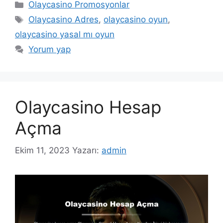
Kategoriler
Olaycasino Promosyonlar
Etiketler
Olaycasino Adres
,
olaycasino oyun
,
olaycasino yasal mı oyun
Yorum yap
Olaycasino Hesap
Açma
Ekim 11, 2023
Yazarı:
admin