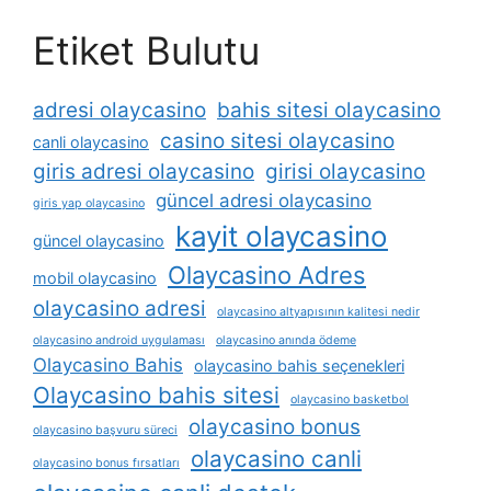
Etiket Bulutu
adresi olaycasino
bahis sitesi olaycasino
casino sitesi olaycasino
canli olaycasino
giris adresi olaycasino
girisi olaycasino
güncel adresi olaycasino
giris yap olaycasino
kayit olaycasino
güncel olaycasino
Olaycasino Adres
mobil olaycasino
olaycasino adresi
olaycasino altyapısının kalitesi nedir
olaycasino android uygulaması
olaycasino anında ödeme
Olaycasino Bahis
olaycasino bahis seçenekleri
Olaycasino bahis sitesi
olaycasino basketbol
olaycasino bonus
olaycasino başvuru süreci
olaycasino canli
olaycasino bonus fırsatları