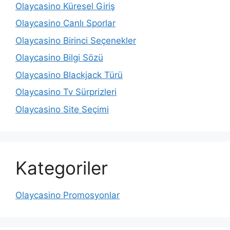
Olaycasino Küresel Giriş
Olaycasino Canlı Sporlar
Olaycasino Birinci Seçenekler
Olaycasino Bilgi Sözü
Olaycasino Blackjack Türü
Olaycasino Tv Sürprizleri
Olaycasino Site Seçimi
Kategoriler
Olaycasino Promosyonlar