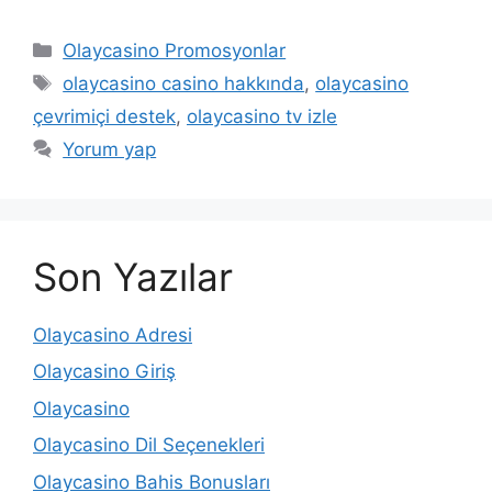
Kategoriler
Olaycasino Promosyonlar
Etiketler
olaycasino casino hakkında
,
olaycasino
çevrimiçi destek
,
olaycasino tv izle
Yorum yap
Son Yazılar
Olaycasino Adresi
Olaycasino Giriş
Olaycasino
Olaycasino Dil Seçenekleri
Olaycasino Bahis Bonusları