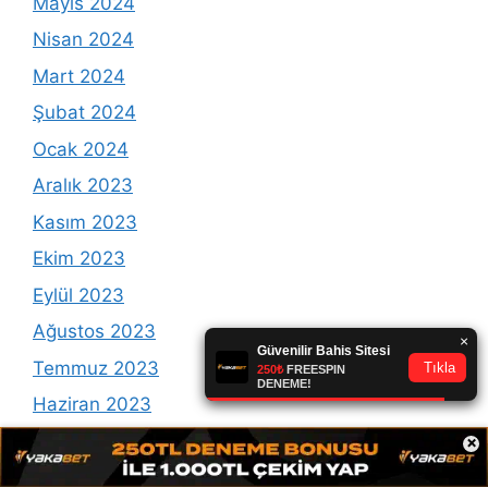
Mayıs 2024
Nisan 2024
Mart 2024
Şubat 2024
Ocak 2024
Aralık 2023
Kasım 2023
Ekim 2023
Eylül 2023
Ağustos 2023
Temmuz 2023
Haziran 2023
Mayıs 2023
×
Nisan 2023