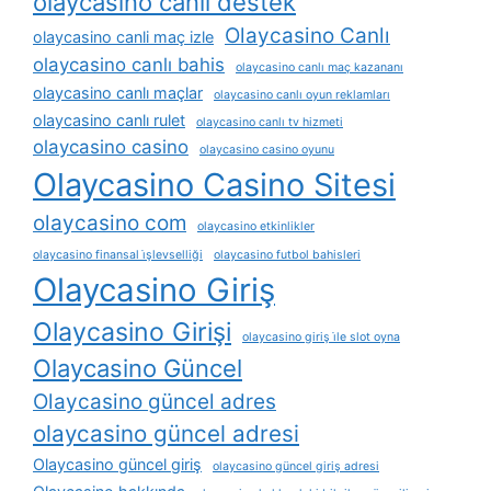
olaycasino canli destek
Olaycasino Canlı
olaycasino canli maç izle
olaycasino canlı bahis
olaycasino canlı maç kazananı
olaycasino canlı maçlar
olaycasino canlı oyun reklamları
olaycasino canlı rulet
olaycasino canlı tv hizmeti
olaycasino casino
olaycasino casino oyunu
Olaycasino Casino Sitesi
olaycasino com
olaycasino etkinlikler
olaycasino finansal i̇şlevselliği
olaycasino futbol bahisleri
Olaycasino Giriş
Olaycasino Girişi
olaycasino giriş i̇le slot oyna
Olaycasino Güncel
Olaycasino güncel adres
olaycasino güncel adresi
Olaycasino güncel giriş
olaycasino güncel giriş adresi