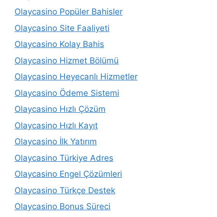
Olaycasino Popüler Bahisler
Olaycasino Site Faaliyeti
Olaycasino Kolay Bahis
Olaycasino Hizmet Bölümü
Olaycasino Heyecanlı Hizmetler
Olaycasino Ödeme Sistemi
Olaycasino Hızlı Çözüm
Olaycasino Hızlı Kayıt
Olaycasino İlk Yatırım
Olaycasino Türkiye Adres
Olaycasino Engel Çözümleri
Olaycasino Türkçe Destek
Olaycasino Bonus Süreci