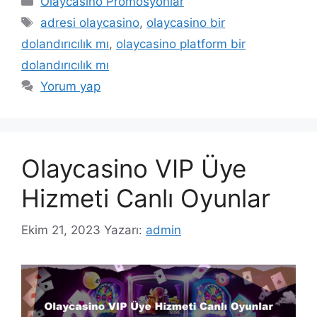
Olaycasino Promosyonlar
Etiketler
adresi olaycasino
,
olaycasino bir
dolandırıcılık mı
,
olaycasino platform bir
dolandırıcılık mı
Yorum yap
Olaycasino VIP Üye
Hizmeti Canlı Oyunlar
Ekim 21, 2023
Yazarı:
admin