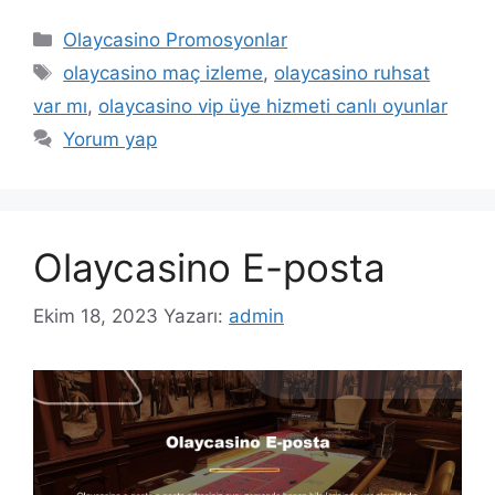
Kategoriler
Olaycasino Promosyonlar
Etiketler
olaycasino maç izleme
,
olaycasino ruhsat
var mı
,
olaycasino vip üye hizmeti canlı oyunlar
Yorum yap
Olaycasino E-posta
Ekim 18, 2023
Yazarı:
admin