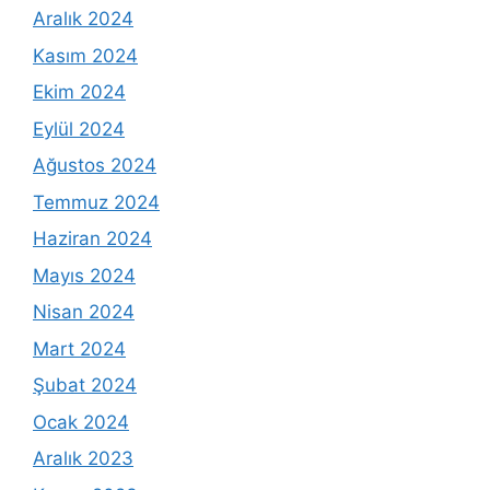
Aralık 2024
Kasım 2024
Ekim 2024
Eylül 2024
Ağustos 2024
Temmuz 2024
Haziran 2024
Mayıs 2024
Nisan 2024
Mart 2024
Şubat 2024
Ocak 2024
Aralık 2023