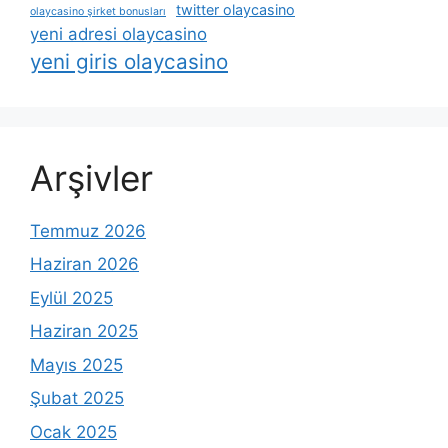
twitter olaycasino
olaycasino şirket bonusları
yeni adresi olaycasino
yeni giris olaycasino
Arşivler
Temmuz 2026
Haziran 2026
Eylül 2025
Haziran 2025
Mayıs 2025
Şubat 2025
Ocak 2025