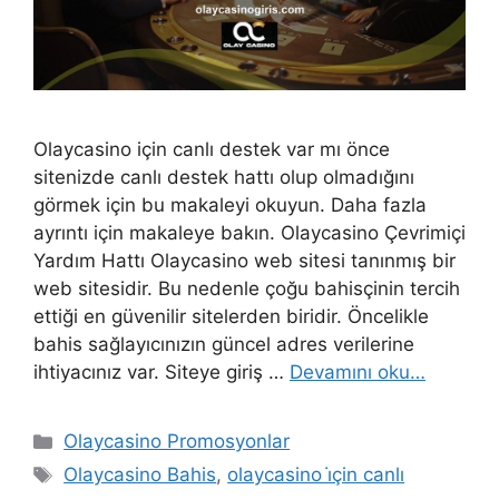
Olaycasino için canlı destek var mı önce
sitenizde canlı destek hattı olup olmadığını
görmek için bu makaleyi okuyun. Daha fazla
ayrıntı için makaleye bakın. Olaycasino Çevrimiçi
Yardım Hattı Olaycasino web sitesi tanınmış bir
web sitesidir. Bu nedenle çoğu bahisçinin tercih
ettiği en güvenilir sitelerden biridir. Öncelikle
bahis sağlayıcınızın güncel adres verilerine
ihtiyacınız var. Siteye giriş …
Devamını oku…
Kategoriler
Olaycasino Promosyonlar
Etiketler
Olaycasino Bahis
,
olaycasino i̇çin canlı