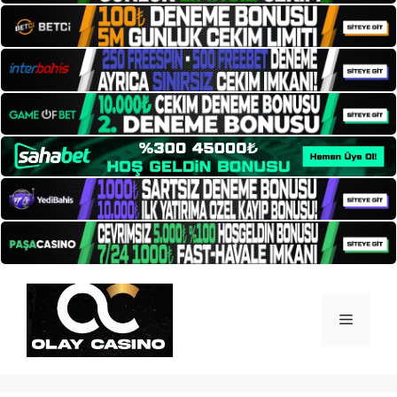
İçeriğe
atla
Menü