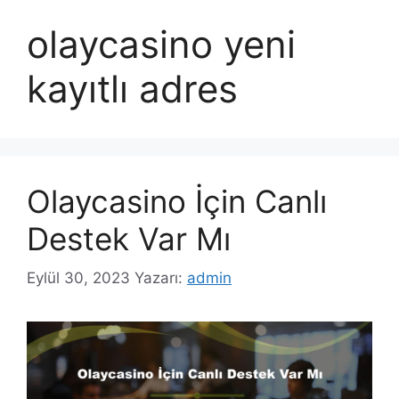
olaycasino yeni
kayıtlı adres
Olaycasino İçin Canlı
Destek Var Mı
Eylül 30, 2023
Yazarı:
admin