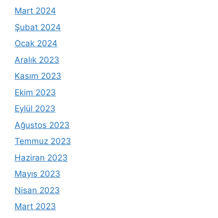
Mart 2024
Şubat 2024
Ocak 2024
Aralık 2023
Kasım 2023
Ekim 2023
Eylül 2023
Ağustos 2023
Temmuz 2023
Haziran 2023
Mayıs 2023
Nisan 2023
Mart 2023