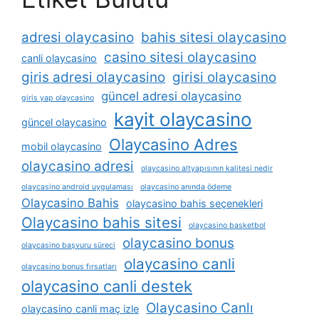
adresi olaycasino
bahis sitesi olaycasino
casino sitesi olaycasino
canli olaycasino
giris adresi olaycasino
girisi olaycasino
güncel adresi olaycasino
giris yap olaycasino
kayit olaycasino
güncel olaycasino
Olaycasino Adres
mobil olaycasino
olaycasino adresi
olaycasino altyapısının kalitesi nedir
olaycasino android uygulaması
olaycasino anında ödeme
Olaycasino Bahis
olaycasino bahis seçenekleri
Olaycasino bahis sitesi
olaycasino basketbol
olaycasino bonus
olaycasino başvuru süreci
olaycasino canli
olaycasino bonus fırsatları
olaycasino canli destek
Olaycasino Canlı
olaycasino canli maç izle