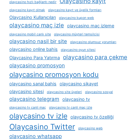
Olaycasino kayıt
olaycasino hızlı bağlantı nedir
olaycasino kayıt olmak
olaycasino kayıt ve üyelik formları
Olaycasino Kullanıcıları
olaycasino kupon web
olaycasino maç izle
olaycasino maç izleme
olaycasino mobil canlı site
olaycasino müşteri temsilcisi
olaycasino nasil bir site
olaycasino olumsuz yorumları
olaycasino online bahis
olaycasino oyun sitesi
olaycasino para çekme
Olaycasino Para Yatırma
olaycasino promosyon
olaycasino promosyon kodu
olaycasino sanal bahis
olaycasino sikayet
olaycasino sitesi
olaycasino site üyeleri
olaycasino sosyal
olaycasino telegram
olaycasino tv
olaycasino tv canli maç
olaycasino tv canli maç izle
olaycasino tv izle
olaycasino tv özelliği
Olaycasino Twitter
olaycasino web
olaycasino whatsapp