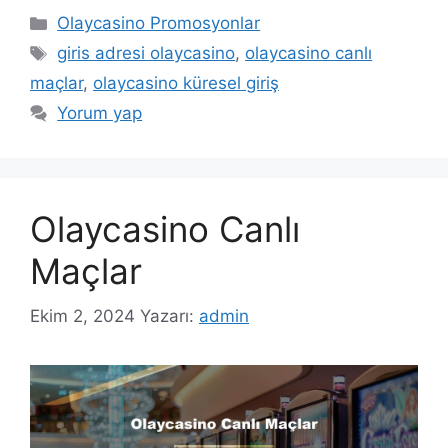
Kategoriler
Olaycasino Promosyonlar
Etiketler
giris adresi olaycasino
,
olaycasino canlı
maçlar
,
olaycasino küresel giriş
Yorum yap
Olaycasino Canlı
Maçlar
Ekim 2, 2024
Yazarı:
admin