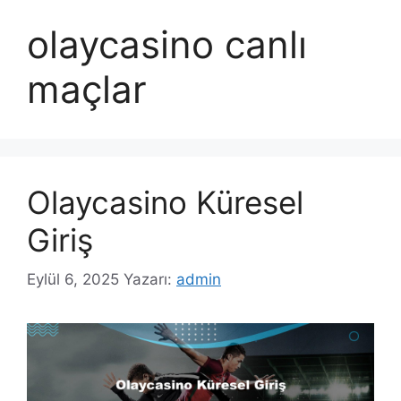
olaycasino canlı
maçlar
Olaycasino Küresel
Giriş
Eylül 6, 2025
Yazarı:
admin