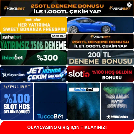
×
OLAYCASINO GİRİŞ İÇİN TIKLAYINIZ!