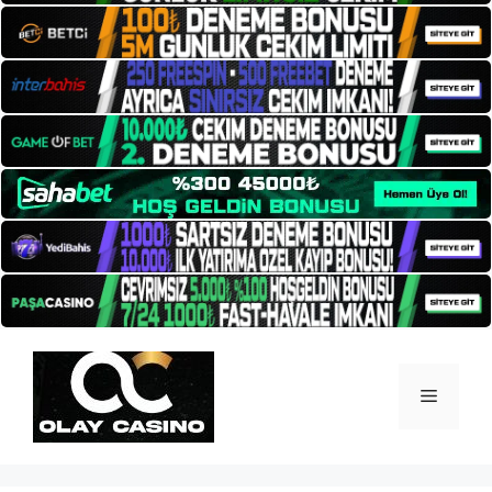
İçeriğe
atla
Menü