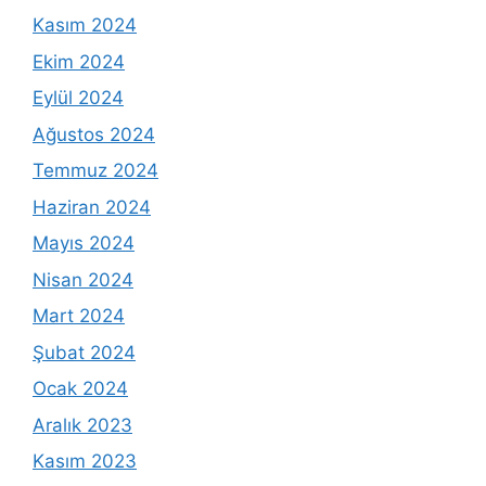
Kasım 2024
Ekim 2024
Eylül 2024
Ağustos 2024
Temmuz 2024
Haziran 2024
Mayıs 2024
Nisan 2024
Mart 2024
Şubat 2024
Ocak 2024
Aralık 2023
Kasım 2023