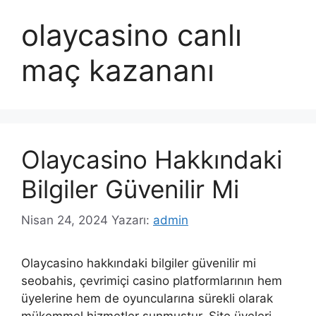
olaycasino canlı
maç kazananı
Olaycasino Hakkındaki
Bilgiler Güvenilir Mi
Nisan 24, 2024
Yazarı:
admin
Olaycasino hakkındaki bilgiler güvenilir mi
seobahis, çevrimiçi casino platformlarının hem
üyelerine hem de oyuncularına sürekli olarak