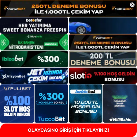
×
OLAYCASINO GİRİŞ İÇİN TIKLAYINIZ!