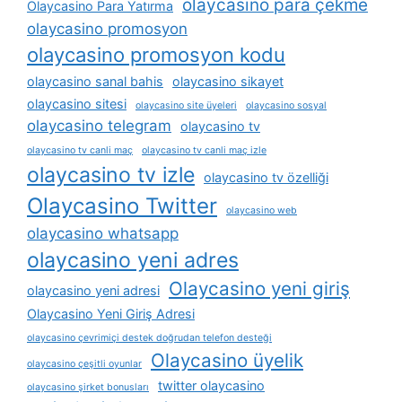
olaycasino para çekme
Olaycasino Para Yatırma
olaycasino promosyon
olaycasino promosyon kodu
olaycasino sanal bahis
olaycasino sikayet
olaycasino sitesi
olaycasino site üyeleri
olaycasino sosyal
olaycasino telegram
olaycasino tv
olaycasino tv canli maç
olaycasino tv canli maç izle
olaycasino tv izle
olaycasino tv özelliği
Olaycasino Twitter
olaycasino web
olaycasino whatsapp
olaycasino yeni adres
Olaycasino yeni giriş
olaycasino yeni adresi
Olaycasino Yeni Giriş Adresi
olaycasino çevrimiçi destek doğrudan telefon desteği
Olaycasino üyelik
olaycasino çeşitli oyunlar
twitter olaycasino
olaycasino şirket bonusları