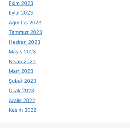
Ekim 2023
Eylül 2023
Ağustos 2023
Temmuz 2023
Haziran 2023
Mayıs 2023
Nisan 2023
Mart 2023
Şubat 2023
Ocak 2023
Aralık 2022
Kasım 2022