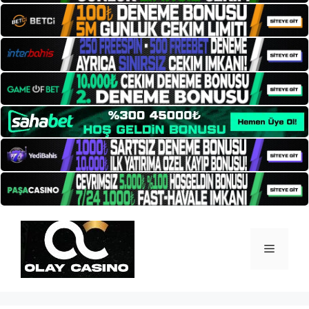
İçeriğe
atla
Menü