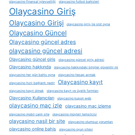
olaycasino finansal i̇şlevselliği
olaycasino futbol bahisleri
Olaycasino Giriş
Olaycasino Girişi
olaycasino giriş i̇le slot oyna
Olaycasino Güncel
Olaycasino güncel adres
olaycasino güncel adresi
Olaycasino güncel giriş
olaycasino güncel giriş adresi
Olaycasino hakkında
olaycasino hakkındaki bilgiler güvenilir mi
olaycasino her gün bahis oyna
olaycasino hesap açmak
Olaycasino kayıt
olaycasino hızlı bağlantı nedir
olaycasino kayıt olmak
olaycasino kayıt ve üyelik formları
Olaycasino Kullanıcıları
olaycasino kupon web
olaycasino maç izle
olaycasino maç izleme
olaycasino mobil canlı site
olaycasino müşteri temsilcisi
olaycasino nasil bir site
olaycasino olumsuz yorumları
olaycasino online bahis
olaycasino oyun sitesi