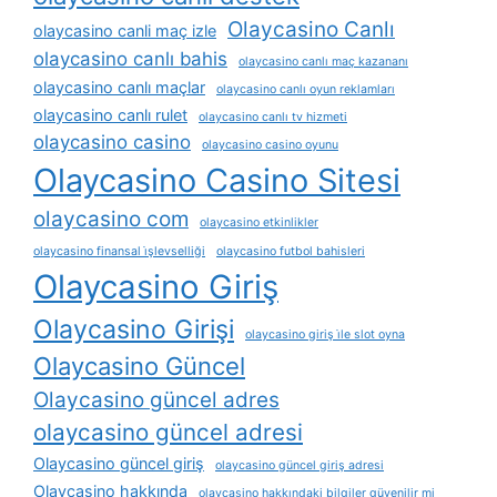
Olaycasino Canlı
olaycasino canli maç izle
olaycasino canlı bahis
olaycasino canlı maç kazananı
olaycasino canlı maçlar
olaycasino canlı oyun reklamları
olaycasino canlı rulet
olaycasino canlı tv hizmeti
olaycasino casino
olaycasino casino oyunu
Olaycasino Casino Sitesi
olaycasino com
olaycasino etkinlikler
olaycasino finansal i̇şlevselliği
olaycasino futbol bahisleri
Olaycasino Giriş
Olaycasino Girişi
olaycasino giriş i̇le slot oyna
Olaycasino Güncel
Olaycasino güncel adres
olaycasino güncel adresi
Olaycasino güncel giriş
olaycasino güncel giriş adresi
Olaycasino hakkında
olaycasino hakkındaki bilgiler güvenilir mi