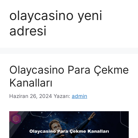
olaycasino yeni
adresi
Olaycasino Para Çekme
Kanalları
Haziran 26, 2024
Yazarı:
admin