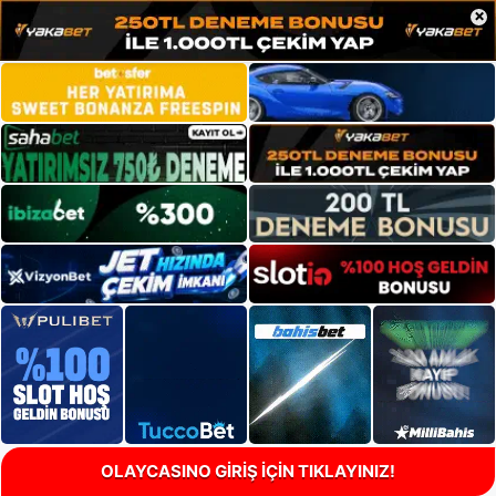
×
OLAYCASINO GİRİŞ İÇİN TIKLAYINIZ!