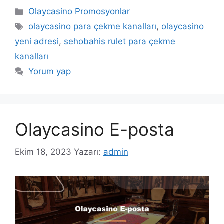
Kategoriler
Olaycasino Promosyonlar
Etiketler
olaycasino para çekme kanalları
,
olaycasino
yeni adresi
,
sehobahis rulet para çekme
kanalları
Yorum yap
Olaycasino E-posta
Ekim 18, 2023
Yazarı:
admin