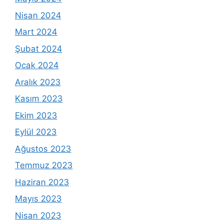
Nisan 2024
Mart 2024
Şubat 2024
Ocak 2024
Aralık 2023
Kasım 2023
Ekim 2023
Eylül 2023
Ağustos 2023
Temmuz 2023
Haziran 2023
Mayıs 2023
Nisan 2023