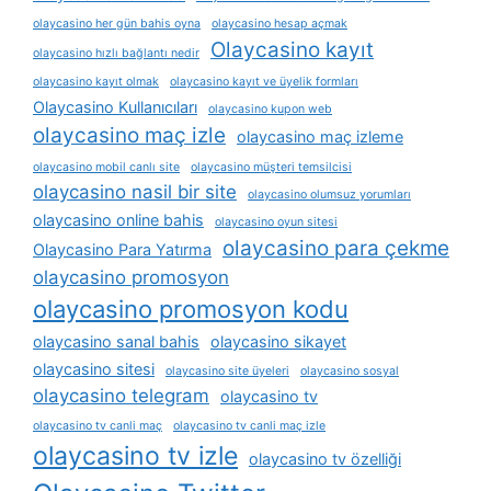
olaycasino her gün bahis oyna
olaycasino hesap açmak
Olaycasino kayıt
olaycasino hızlı bağlantı nedir
olaycasino kayıt olmak
olaycasino kayıt ve üyelik formları
Olaycasino Kullanıcıları
olaycasino kupon web
olaycasino maç izle
olaycasino maç izleme
olaycasino mobil canlı site
olaycasino müşteri temsilcisi
olaycasino nasil bir site
olaycasino olumsuz yorumları
olaycasino online bahis
olaycasino oyun sitesi
olaycasino para çekme
Olaycasino Para Yatırma
olaycasino promosyon
olaycasino promosyon kodu
olaycasino sanal bahis
olaycasino sikayet
olaycasino sitesi
olaycasino site üyeleri
olaycasino sosyal
olaycasino telegram
olaycasino tv
olaycasino tv canli maç
olaycasino tv canli maç izle
olaycasino tv izle
olaycasino tv özelliği