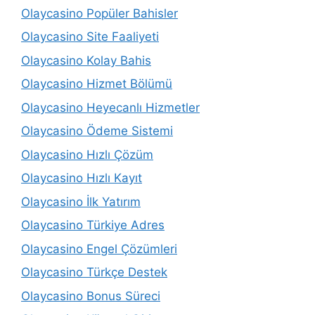
Olaycasino Popüler Bahisler
Olaycasino Site Faaliyeti
Olaycasino Kolay Bahis
Olaycasino Hizmet Bölümü
Olaycasino Heyecanlı Hizmetler
Olaycasino Ödeme Sistemi
Olaycasino Hızlı Çözüm
Olaycasino Hızlı Kayıt
Olaycasino İlk Yatırım
Olaycasino Türkiye Adres
Olaycasino Engel Çözümleri
Olaycasino Türkçe Destek
Olaycasino Bonus Süreci