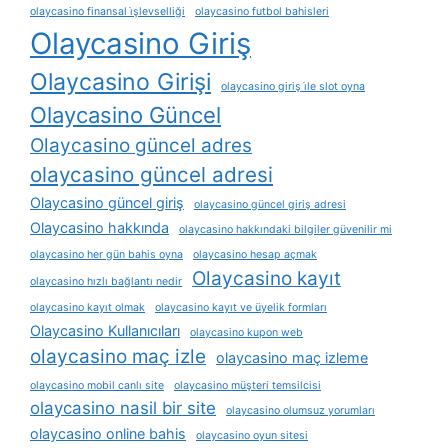
olaycasino finansal i̇şlevselliği
olaycasino futbol bahisleri
Olaycasino Giriş
Olaycasino Girişi
olaycasino giriş i̇le slot oyna
Olaycasino Güncel
Olaycasino güncel adres
olaycasino güncel adresi
Olaycasino güncel giriş
olaycasino güncel giriş adresi
Olaycasino hakkında
olaycasino hakkındaki bilgiler güvenilir mi
olaycasino her gün bahis oyna
olaycasino hesap açmak
Olaycasino kayıt
olaycasino hızlı bağlantı nedir
olaycasino kayıt olmak
olaycasino kayıt ve üyelik formları
Olaycasino Kullanıcıları
olaycasino kupon web
olaycasino maç izle
olaycasino maç izleme
olaycasino mobil canlı site
olaycasino müşteri temsilcisi
olaycasino nasil bir site
olaycasino olumsuz yorumları
olaycasino online bahis
olaycasino oyun sitesi