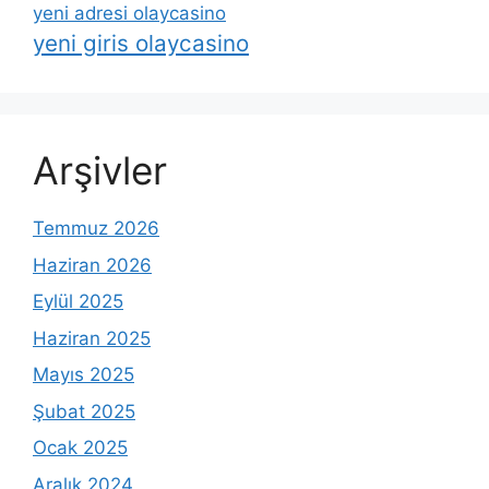
yeni adresi olaycasino
yeni giris olaycasino
Arşivler
Temmuz 2026
Haziran 2026
Eylül 2025
Haziran 2025
Mayıs 2025
Şubat 2025
Ocak 2025
Aralık 2024