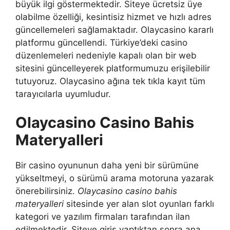
büyük ilgi göstermektedir. Siteye ücretsiz üye
olabilme özelliği, kesintisiz hizmet ve hızlı adres
güncellemeleri sağlamaktadır. Olaycasino kararlı
platformu güncellendi. Türkiye’deki casino
düzenlemeleri nedeniyle kapalı olan bir web
sitesini güncelleyerek platformumuzu erişilebilir
tutuyoruz. Olaycasino ağına tek tıkla kayıt tüm
tarayıcılarla uyumludur.
Olaycasino Casino Bahis
Materyalleri
Bir casino oyununun daha yeni bir sürümüne
yükseltmeyi, o sürümü arama motoruna yazarak
önerebilirsiniz.
Olaycasino casino bahis
materyalleri
sitesinde yer alan slot oyunları farklı
kategori ve yazılım firmaları tarafından ilan
edilmektedir. Siteye giriş yaptıktan sonra ana