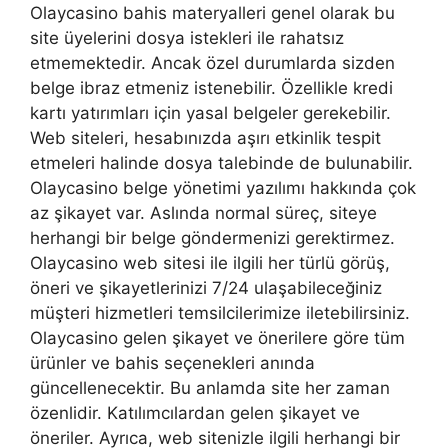
Olaycasino bahis materyalleri genel olarak bu
site üyelerini dosya istekleri ile rahatsız
etmemektedir. Ancak özel durumlarda sizden
belge ibraz etmeniz istenebilir. Özellikle kredi
kartı yatırımları için yasal belgeler gerekebilir.
Web siteleri, hesabınızda aşırı etkinlik tespit
etmeleri halinde dosya talebinde de bulunabilir.
Olaycasino belge yönetimi yazılımı hakkında çok
az şikayet var. Aslında normal süreç, siteye
herhangi bir belge göndermenizi gerektirmez.
Olaycasino web sitesi ile ilgili her türlü görüş,
öneri ve şikayetlerinizi 7/24 ulaşabileceğiniz
müşteri hizmetleri temsilcilerimize iletebilirsiniz.
Olaycasino gelen şikayet ve önerilere göre tüm
ürünler ve bahis seçenekleri anında
güncellenecektir. Bu anlamda site her zaman
özenlidir. Katılımcılardan gelen şikayet ve
öneriler. Ayrıca, web sitenizle ilgili herhangi bir