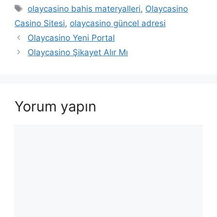
Etiketler
olaycasino bahis materyalleri
,
Olaycasino
Casino Sitesi
,
olaycasino güncel adresi
Olaycasino Yeni Portal
Olaycasino Şikayet Alır Mı
Yorum yapın
Yorum