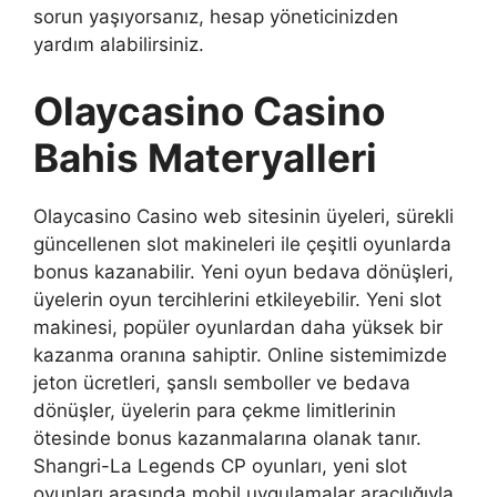
sorun yaşıyorsanız, hesap yöneticinizden
yardım alabilirsiniz.
Olaycasino Casino
Bahis Materyalleri
Olaycasino Casino web sitesinin üyeleri, sürekli
güncellenen slot makineleri ile çeşitli oyunlarda
bonus kazanabilir. Yeni oyun bedava dönüşleri,
üyelerin oyun tercihlerini etkileyebilir. Yeni slot
makinesi, popüler oyunlardan daha yüksek bir
kazanma oranına sahiptir. Online sistemimizde
jeton ücretleri, şanslı semboller ve bedava
dönüşler, üyelerin para çekme limitlerinin
ötesinde bonus kazanmalarına olanak tanır.
Shangri-La Legends CP oyunları, yeni slot
oyunları arasında mobil uygulamalar aracılığıyla