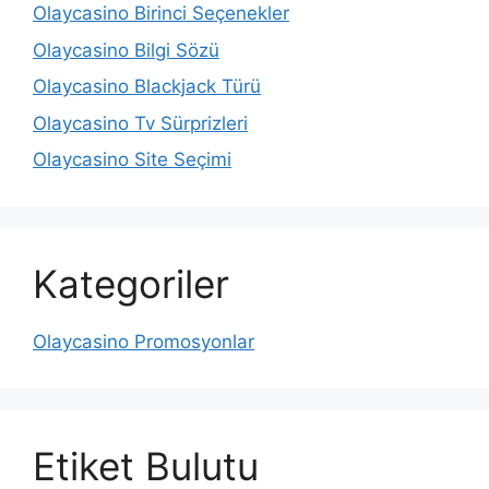
Olaycasino Birinci Seçenekler
Olaycasino Bilgi Sözü
Olaycasino Blackjack Türü
Olaycasino Tv Sürprizleri
Olaycasino Site Seçimi
Kategoriler
Olaycasino Promosyonlar
Etiket Bulutu