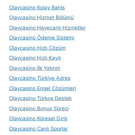
Olaycasino Kolay Bahis
Olaycasino Hizmet Bölümü
Olaycasino Heyecanlı Hizmetler
Olaycasino Ödeme Sistemi
Olaycasino Hızlı Çözüm
Olaycasino Hızlı Kayıt
Olaycasino İlk Yatırım
Olaycasino Türkiye Adres
Olaycasino Engel Çözümleri
Olaycasino Türkçe Destek
Olaycasino Bonus Süreci
Olaycasino Küresel Giriş
Olaycasino Canlı Sporlar