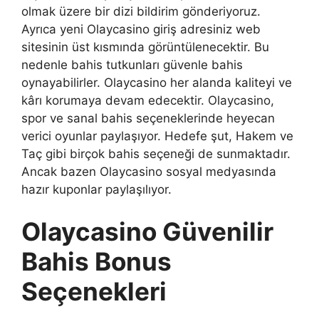
olmak üzere bir dizi bildirim gönderiyoruz.
Ayrıca yeni Olaycasino giriş adresiniz web
sitesinin üst kısmında görüntülenecektir. Bu
nedenle bahis tutkunları güvenle bahis
oynayabilirler. Olaycasino her alanda kaliteyi ve
kârı korumaya devam edecektir. Olaycasino,
spor ve sanal bahis seçeneklerinde heyecan
verici oyunlar paylaşıyor. Hedefe şut, Hakem ve
Taç gibi birçok bahis seçeneği de sunmaktadır.
Ancak bazen Olaycasino sosyal medyasında
hazır kuponlar paylaşılıyor.
Olaycasino Güvenilir
Bahis Bonus
Seçenekleri