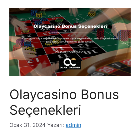
Olaycasino Bonus
Seçenekleri
Ocak 31, 2024
Yazarı:
admin