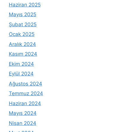
Haziran 2025
Mayıs 2025
Şubat 2025
Ocak 2025
Aralık 2024
Kasım 2024
Ekim 2024
Eylül 2024
Ağustos 2024
Temmuz 2024
Haziran 2024
Mayıs 2024
Nisan 2024