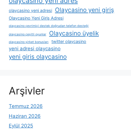
olaycasino yeni adres
Olaycasino yeni giriş
olaycasino yeni adresi
Olaycasino Yeni Giriş Adresi
olaycasino çevrimiçi destek doğrudan telefon desteği
Olaycasino üyelik
olaycasino çeşitli oyunlar
twitter olaycasino
olaycasino şirket bonusları
yeni adresi olaycasino
yeni giris olaycasino
Arşivler
Temmuz 2026
Haziran 2026
Eylül 2025