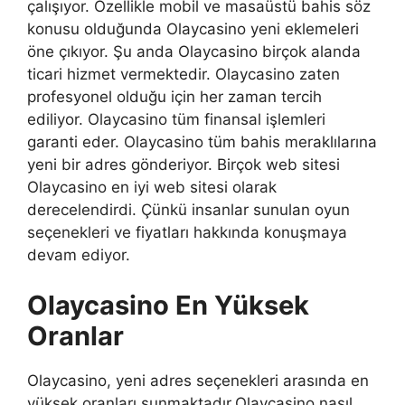
çalışıyor. Özellikle mobil ve masaüstü bahis söz
konusu olduğunda Olaycasino yeni eklemeleri
öne çıkıyor. Şu anda Olaycasino birçok alanda
ticari hizmet vermektedir. Olaycasino zaten
profesyonel olduğu için her zaman tercih
ediliyor. Olaycasino tüm finansal işlemleri
garanti eder. Olaycasino tüm bahis meraklılarına
yeni bir adres gönderiyor. Birçok web sitesi
Olaycasino en iyi web sitesi olarak
derecelendirdi. Çünkü insanlar sunulan oyun
seçenekleri ve fiyatları hakkında konuşmaya
devam ediyor.
Olaycasino En Yüksek
Oranlar
Olaycasino, yeni adres seçenekleri arasında en
yüksek oranları sunmaktadır.Olaycasino nasıl