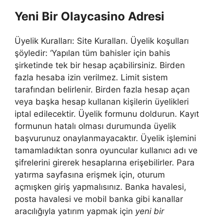
Yeni Bir Olaycasino Adresi
Üyelik Kuralları: Site Kuralları. Üyelik koşulları
şöyledir: ‘Yapılan tüm bahisler için bahis
şirketinde tek bir hesap açabilirsiniz. Birden
fazla hesaba izin verilmez. Limit sistem
tarafından belirlenir. Birden fazla hesap açan
veya başka hesap kullanan kişilerin üyelikleri
iptal edilecektir. Üyelik formunu doldurun. Kayıt
formunun hatalı olması durumunda üyelik
başvurunuz onaylanmayacaktır. Üyelik işlemini
tamamladıktan sonra oyuncular kullanıcı adı ve
şifrelerini girerek hesaplarına erişebilirler. Para
yatırma sayfasına erişmek için, oturum
açmışken giriş yapmalısınız. Banka havalesi,
posta havalesi ve mobil banka gibi kanallar
aracılığıyla yatırım yapmak için
yeni bir