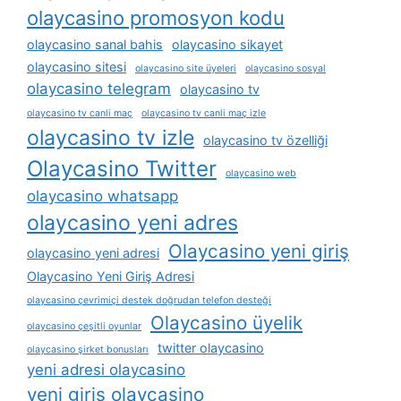
olaycasino promosyon kodu
olaycasino sanal bahis
olaycasino sikayet
olaycasino sitesi
olaycasino site üyeleri
olaycasino sosyal
olaycasino telegram
olaycasino tv
olaycasino tv canli maç
olaycasino tv canli maç izle
olaycasino tv izle
olaycasino tv özelliği
Olaycasino Twitter
olaycasino web
olaycasino whatsapp
olaycasino yeni adres
Olaycasino yeni giriş
olaycasino yeni adresi
Olaycasino Yeni Giriş Adresi
olaycasino çevrimiçi destek doğrudan telefon desteği
Olaycasino üyelik
olaycasino çeşitli oyunlar
twitter olaycasino
olaycasino şirket bonusları
yeni adresi olaycasino
yeni giris olaycasino