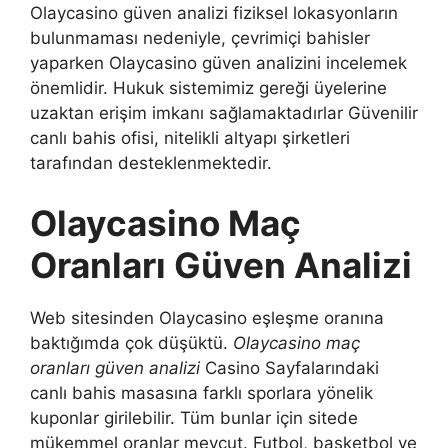
Olaycasino güven analizi fiziksel lokasyonların
bulunmaması nedeniyle, çevrimiçi bahisler
yaparken Olaycasino güven analizini incelemek
önemlidir. Hukuk sistemimiz gereği üyelerine
uzaktan erişim imkanı sağlamaktadırlar Güvenilir
canlı bahis ofisi, nitelikli altyapı şirketleri
tarafından desteklenmektedir.
Olaycasino Maç
Oranları Güven Analizi
Web sitesinden Olaycasino eşleşme oranına
baktığımda çok düşüktü.
Olaycasino maç
oranları güven analizi
Casino Sayfalarındaki
canlı bahis masasına farklı sporlara yönelik
kuponlar girilebilir. Tüm bunlar için sitede
mükemmel oranlar mevcut. Futbol, ​​basketbol ve