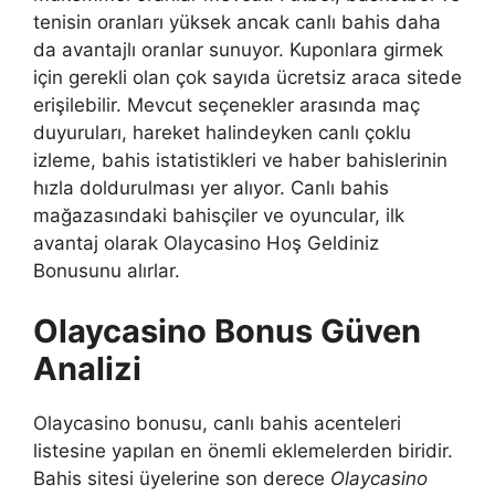
tenisin oranları yüksek ancak canlı bahis daha
da avantajlı oranlar sunuyor. Kuponlara girmek
için gerekli olan çok sayıda ücretsiz araca sitede
erişilebilir. Mevcut seçenekler arasında maç
duyuruları, hareket halindeyken canlı çoklu
izleme, bahis istatistikleri ve haber bahislerinin
hızla doldurulması yer alıyor. Canlı bahis
mağazasındaki bahisçiler ve oyuncular, ilk
avantaj olarak Olaycasino Hoş Geldiniz
Bonusunu alırlar.
Olaycasino Bonus Güven
Analizi
Olaycasino bonusu, canlı bahis acenteleri
listesine yapılan en önemli eklemelerden biridir.
Bahis sitesi üyelerine son derece
Olaycasino