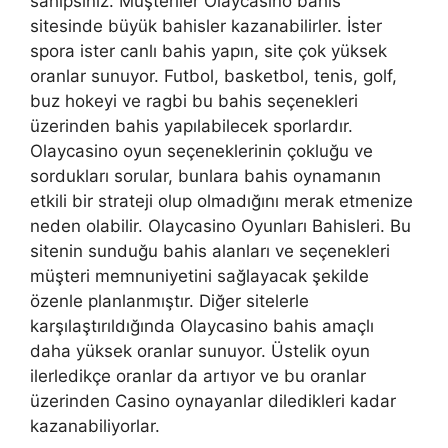
sahipsiniz. Müşteriler Olaycasino bahis
sitesinde büyük bahisler kazanabilirler. İster
spora ister canlı bahis yapın, site çok yüksek
oranlar sunuyor. Futbol, ​​basketbol, ​​tenis, golf,
buz hokeyi ve ragbi bu bahis seçenekleri
üzerinden bahis yapılabilecek sporlardır.
Olaycasino oyun seçeneklerinin çokluğu ve
sordukları sorular, bunlara bahis oynamanın
etkili bir strateji olup olmadığını merak etmenize
neden olabilir. Olaycasino Oyunları Bahisleri. Bu
sitenin sunduğu bahis alanları ve seçenekleri
müşteri memnuniyetini sağlayacak şekilde
özenle planlanmıştır. Diğer sitelerle
karşılaştırıldığında Olaycasino bahis amaçlı
daha yüksek oranlar sunuyor. Üstelik oyun
ilerledikçe oranlar da artıyor ve bu oranlar
üzerinden Casino oynayanlar diledikleri kadar
kazanabiliyorlar.