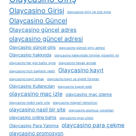
Olaycasino Girişi
olaycasino giriş i̇le slot oyna
Olaycasino Güncel
Olaycasino güncel adres
olaycasino güncel adresi
Olaycasino güncel giriş
olaycasino güncel giriş adresi
Olaycasino hakkında
olaycasino hakkındaki bilgiler güvenilir mi
olaycasino her gün bahis oyna
olaycasino hesap açmak
Olaycasino kayıt
olaycasino hızlı bağlantı nedir
olaycasino kayıt olmak
olaycasino kayıt ve üyelik formları
Olaycasino Kullanıcıları
olaycasino kupon web
olaycasino maç izle
olaycasino maç izleme
olaycasino mobil canlı site
olaycasino müşteri temsilcisi
olaycasino nasil bir site
olaycasino olumsuz yorumları
olaycasino online bahis
olaycasino oyun sitesi
olaycasino para çekme
Olaycasino Para Yatırma
olaycasino promosyon