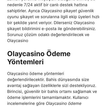
nedenle 7/24 aktif bir canlı destek hattına
sahiptirler. Ayrıca
Olaycasino şikayet güvenlik
oyunu
şikayet ve sorularına ilgili ekip üyeleri hızlı
bir şekilde yanıt veriyor. Dilerseniz Olaycasino
şikayet bildirimini e-posta ile gönderebilirsiniz.
Sorunuz çözüm odaklı değerlendirilecek ve
Olaycasino
Olaycasino Ödeme
Yöntemleri
Olaycasino ödeme yöntemleri
değerlendirilecektir. Bahis dünyasında size
avantaj sağlayan özelliklerle sizi destekliyoruz.
Birincisi, güvenilir bir bahis ortamı sağlamak ve
ödeme işlemlerini tamamlamaktır. Kullanıcı
incelemelerine göre
Olaycasino ödeme