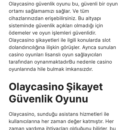
Olaycasino güvenlik oyunu bu, güvenli bir oyun
ortamı sağlamamızı sağlar. Ve tüm
cihazlarınızdan erişebilirsiniz. Bu altyapı
sisteminde güvenlik açıkları olmadığı için
ödemeler ve oyun işlemleri güvenlidir.
Olaycasino şikayetleri ile ilgili konularda slot
dolandırıcılığına ilişkin görüşler. Ayrıca sunulan
casino oyunları lisanslı oyun sağlayıcıları
tarafından oynanmaktadırBu nedenle casino
oyunlarında hile bulmak imkansızdır.
Olaycasino Şikayet
Güvenlik Oyunu
Olaycasino, sunduğu asistans hizmetleri ile
kullanıcılarına her zaman değer katmıştır. Her
zaman yardıma ihtiyaçları olduğunu bilirler, bu