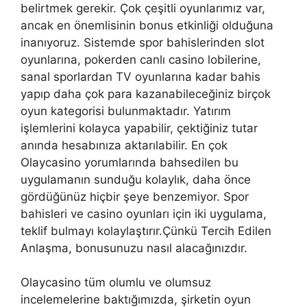
belirtmek gerekir. Çok çeşitli oyunlarımız var,
ancak en önemlisinin bonus etkinliği olduğuna
inanıyoruz. Sistemde spor bahislerinden slot
oyunlarına, pokerden canlı casino lobilerine,
sanal sporlardan TV oyunlarına kadar bahis
yapıp daha çok para kazanabileceğiniz birçok
oyun kategorisi bulunmaktadır. Yatırım
işlemlerini kolayca yapabilir, çektiğiniz tutar
anında hesabınıza aktarılabilir. En çok
Olaycasino yorumlarında bahsedilen bu
uygulamanın sunduğu kolaylık, daha önce
gördüğünüz hiçbir şeye benzemiyor. Spor
bahisleri ve casino oyunları için iki uygulama,
teklif bulmayı kolaylaştırır.Çünkü Tercih Edilen
Anlaşma, bonusunuzu nasıl alacağınızdır.
Olaycasino tüm olumlu ve olumsuz
incelemelerine baktığımızda, şirketin oyun