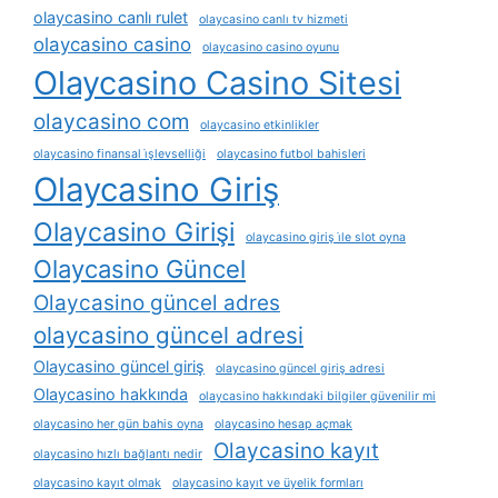
olaycasino canlı rulet
olaycasino canlı tv hizmeti
olaycasino casino
olaycasino casino oyunu
Olaycasino Casino Sitesi
olaycasino com
olaycasino etkinlikler
olaycasino finansal i̇şlevselliği
olaycasino futbol bahisleri
Olaycasino Giriş
Olaycasino Girişi
olaycasino giriş i̇le slot oyna
Olaycasino Güncel
Olaycasino güncel adres
olaycasino güncel adresi
Olaycasino güncel giriş
olaycasino güncel giriş adresi
Olaycasino hakkında
olaycasino hakkındaki bilgiler güvenilir mi
olaycasino her gün bahis oyna
olaycasino hesap açmak
Olaycasino kayıt
olaycasino hızlı bağlantı nedir
olaycasino kayıt olmak
olaycasino kayıt ve üyelik formları