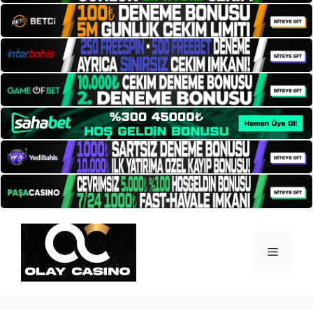
İçeriğe
atla
Menü