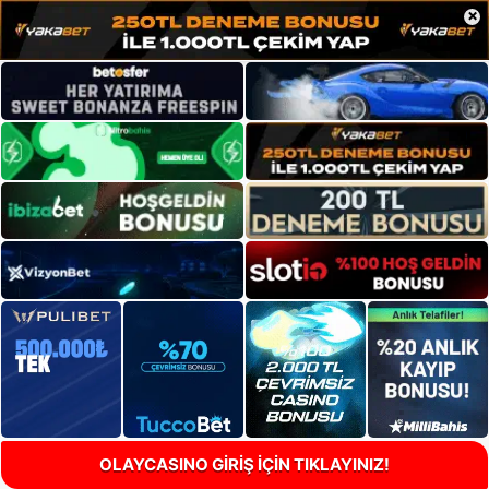
×
OLAYCASINO GİRİŞ İÇİN TIKLAYINIZ!