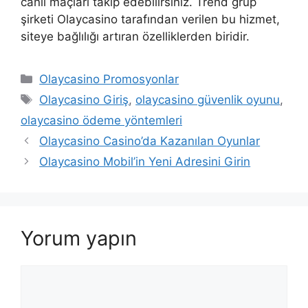
canlı maçları takip edebilirsiniz. Trend grup
şirketi Olaycasino tarafından verilen bu hizmet,
siteye bağlılığı artıran özelliklerden biridir.
Kategoriler
Olaycasino Promosyonlar
Etiketler
Olaycasino Giriş
,
olaycasino güvenlik oyunu
,
olaycasino ödeme yöntemleri
Olaycasino Casino’da Kazanılan Oyunlar
Olaycasino Mobil’in Yeni Adresini Girin
Yorum yapın
Yorum