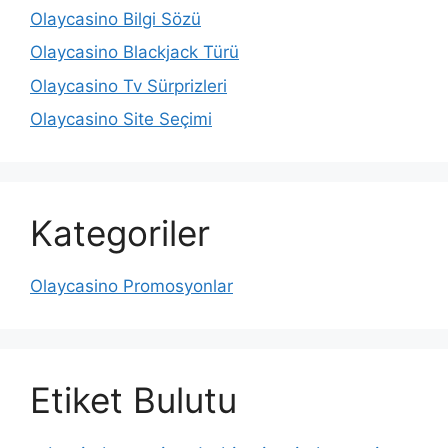
Olaycasino Bilgi Sözü
Olaycasino Blackjack Türü
Olaycasino Tv Sürprizleri
Olaycasino Site Seçimi
Kategoriler
Olaycasino Promosyonlar
Etiket Bulutu