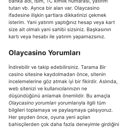
banka adı, isim, TC kimlik numarası, yatırım
tutarı vb. Ayrıca bir alan var. Olaycasino
ifadesine ilişkin şartlara dikkatinizi çekmek
isterim. Yani yatırım yaptığınız hesap veya kart
size ait olmalı yani sahibi sizsiniz. Başkasının
kartı veya hesabı ile yatırım yapamazsınız.
Olaycasino Yorumları
İndirebilir ve takip edebilirsiniz. Tarama Bir
casino sitesine kaydolmadan önce, sitenin
incelemelerine göz atmak iyi bir fikirdir. Aslında,
web sitenizi ve kullanıcılarınızın ne
düşündüğünü anlamak önemlidir. Bu amaçla
Olaycasino yorumları
yorumlarıyla ilgili tüm
bilgileri toplamaya ve paylaşmaya çalışıyoruz.
Her şeyden önce, oyuna yeni açılan
bahisçilerden çok daha fazla deneyimle girdiğini