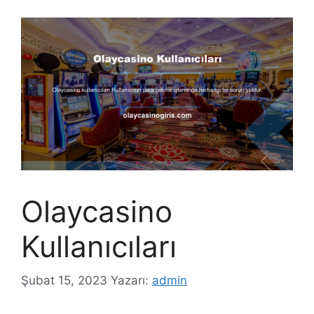
Olaycasino
Kullanıcıları
Şubat 15, 2023
Yazarı:
admin