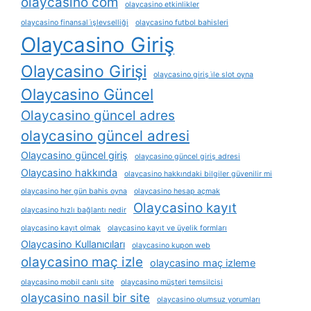
olaycasino com
olaycasino etkinlikler
olaycasino finansal i̇şlevselliği
olaycasino futbol bahisleri
Olaycasino Giriş
Olaycasino Girişi
olaycasino giriş i̇le slot oyna
Olaycasino Güncel
Olaycasino güncel adres
olaycasino güncel adresi
Olaycasino güncel giriş
olaycasino güncel giriş adresi
Olaycasino hakkında
olaycasino hakkındaki bilgiler güvenilir mi
olaycasino her gün bahis oyna
olaycasino hesap açmak
Olaycasino kayıt
olaycasino hızlı bağlantı nedir
olaycasino kayıt olmak
olaycasino kayıt ve üyelik formları
Olaycasino Kullanıcıları
olaycasino kupon web
olaycasino maç izle
olaycasino maç izleme
olaycasino mobil canlı site
olaycasino müşteri temsilcisi
olaycasino nasil bir site
olaycasino olumsuz yorumları