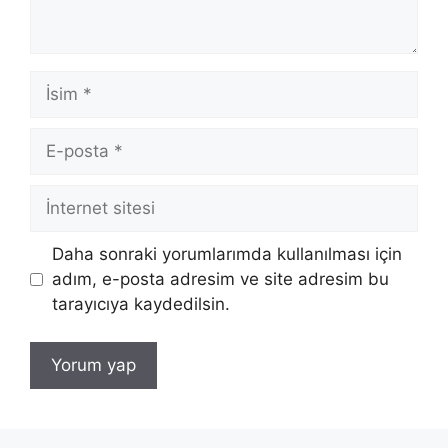
İsim
E-
posta
İnternet
sitesi
Daha sonraki yorumlarımda kullanılması için
adım, e-posta adresim ve site adresim bu
tarayıcıya kaydedilsin.