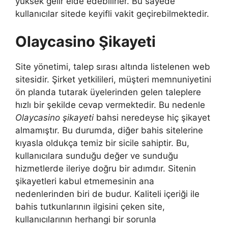
yüksek gelir elde edebilirler. Bu sayede
kullanıcılar sitede keyifli vakit geçirebilmektedir.
Olaycasino Şikayeti
Site yönetimi, talep sırası altında listelenen web
sitesidir. Şirket yetkilileri, müşteri memnuniyetini
ön planda tutarak üyelerinden gelen taleplere
hızlı bir şekilde cevap vermektedir. Bu nedenle
Olaycasino şikayeti
bahsi neredeyse hiç şikayet
almamıştır. Bu durumda, diğer bahis sitelerine
kıyasla oldukça temiz bir sicile sahiptir. Bu,
kullanıcılara sunduğu değer ve sunduğu
hizmetlerde ileriye doğru bir adımdır. Sitenin
şikayetleri kabul etmemesinin ana
nedenlerinden biri de budur. Kaliteli içeriği ile
bahis tutkunlarının ilgisini çeken site,
kullanıcılarının herhangi bir sorunla