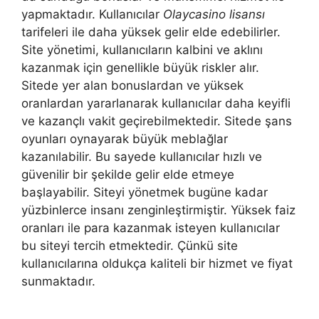
yapmaktadır. Kullanıcılar
Olaycasino lisansı
tarifeleri ile daha yüksek gelir elde edebilirler.
Site yönetimi, kullanıcıların kalbini ve aklını
kazanmak için genellikle büyük riskler alır.
Sitede yer alan bonuslardan ve yüksek
oranlardan yararlanarak kullanıcılar daha keyifli
ve kazançlı vakit geçirebilmektedir. Sitede şans
oyunları oynayarak büyük meblağlar
kazanılabilir. Bu sayede kullanıcılar hızlı ve
güvenilir bir şekilde gelir elde etmeye
başlayabilir. Siteyi yönetmek bugüne kadar
yüzbinlerce insanı zenginleştirmiştir. Yüksek faiz
oranları ile para kazanmak isteyen kullanıcılar
bu siteyi tercih etmektedir. Çünkü site
kullanıcılarına oldukça kaliteli bir hizmet ve fiyat
sunmaktadır.