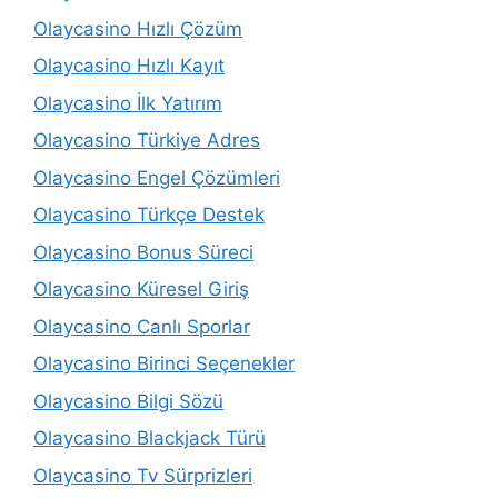
Olaycasino Hızlı Çözüm
Olaycasino Hızlı Kayıt
Olaycasino İlk Yatırım
Olaycasino Türkiye Adres
Olaycasino Engel Çözümleri
Olaycasino Türkçe Destek
Olaycasino Bonus Süreci
Olaycasino Küresel Giriş
Olaycasino Canlı Sporlar
Olaycasino Birinci Seçenekler
Olaycasino Bilgi Sözü
Olaycasino Blackjack Türü
Olaycasino Tv Sürprizleri