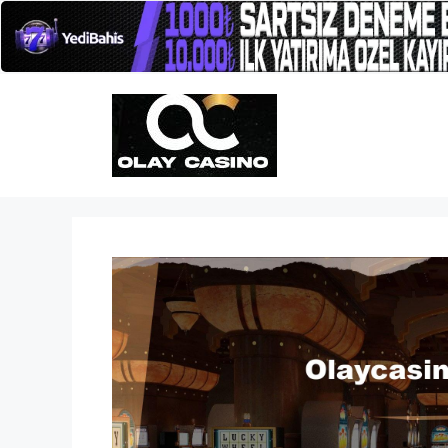
İçeriğe
atla