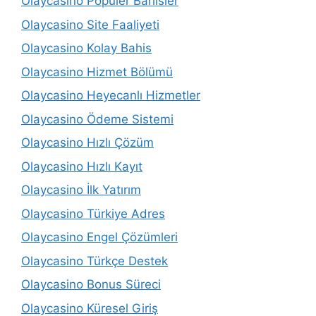
Olaycasino Popüler Bahisler
Olaycasino Site Faaliyeti
Olaycasino Kolay Bahis
Olaycasino Hizmet Bölümü
Olaycasino Heyecanlı Hizmetler
Olaycasino Ödeme Sistemi
Olaycasino Hızlı Çözüm
Olaycasino Hızlı Kayıt
Olaycasino İlk Yatırım
Olaycasino Türkiye Adres
Olaycasino Engel Çözümleri
Olaycasino Türkçe Destek
Olaycasino Bonus Süreci
Olaycasino Küresel Giriş