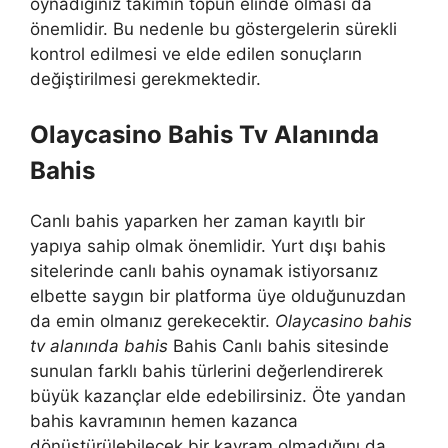
oynadığınız takımın topun elinde olması da
önemlidir. Bu nedenle bu göstergelerin sürekli
kontrol edilmesi ve elde edilen sonuçların
değiştirilmesi gerekmektedir.
Olaycasino Bahis Tv Alanında
Bahis
Canlı bahis yaparken her zaman kayıtlı bir
yapıya sahip olmak önemlidir. Yurt dışı bahis
sitelerinde canlı bahis oynamak istiyorsanız
elbette saygın bir platforma üye olduğunuzdan
da emin olmanız gerekecektir.
Olaycasino bahis
tv alanında bahis
Bahis Canlı bahis sitesinde
sunulan farklı bahis türlerini değerlendirerek
büyük kazançlar elde edebilirsiniz. Öte yandan
bahis kavramının hemen kazanca
dönüştürülebilecek bir kavram olmadığını da