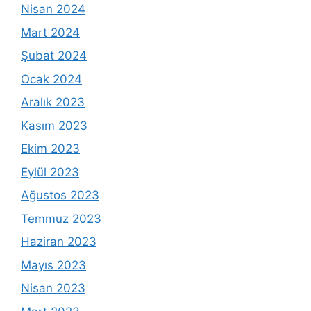
Nisan 2024
Mart 2024
Şubat 2024
Ocak 2024
Aralık 2023
Kasım 2023
Ekim 2023
Eylül 2023
Ağustos 2023
Temmuz 2023
Haziran 2023
Mayıs 2023
Nisan 2023