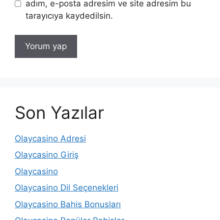
adım, e-posta adresim ve site adresim bu
tarayıcıya kaydedilsin.
Son Yazılar
Olaycasino Adresi
Olaycasino Giriş
Olaycasino
Olaycasino Dil Seçenekleri
Olaycasino Bahis Bonusları