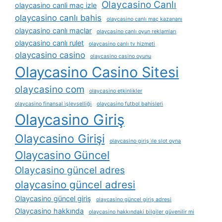
Olaycasino Canlı
olaycasino canli maç izle
olaycasino canlı bahis
olaycasino canlı maç kazananı
olaycasino canlı maçlar
olaycasino canlı oyun reklamları
olaycasino canlı rulet
olaycasino canlı tv hizmeti
olaycasino casino
olaycasino casino oyunu
Olaycasino Casino Sitesi
olaycasino com
olaycasino etkinlikler
olaycasino finansal i̇şlevselliği
olaycasino futbol bahisleri
Olaycasino Giriş
Olaycasino Girişi
olaycasino giriş i̇le slot oyna
Olaycasino Güncel
Olaycasino güncel adres
olaycasino güncel adresi
Olaycasino güncel giriş
olaycasino güncel giriş adresi
Olaycasino hakkında
olaycasino hakkındaki bilgiler güvenilir mi