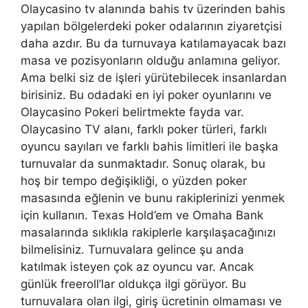
Olaycasino tv alanında bahis tv üzerinden bahis
yapılan bölgelerdeki poker odalarının ziyaretçisi
daha azdır. Bu da turnuvaya katılamayacak bazı
masa ve pozisyonların olduğu anlamına geliyor.
Ama belki siz de işleri yürütebilecek insanlardan
birisiniz. Bu odadaki en iyi poker oyunlarını ve
Olaycasino Pokeri belirtmekte fayda var.
Olaycasino TV alanı, farklı poker türleri, farklı
oyuncu sayıları ve farklı bahis limitleri ile başka
turnuvalar da sunmaktadır. Sonuç olarak, bu
hoş bir tempo değişikliği, o yüzden poker
masasında eğlenin ve bunu rakiplerinizi yenmek
için kullanın. Texas Hold’em ve Omaha Bank
masalarında sıklıkla rakiplerle karşılaşacağınızı
bilmelisiniz. Turnuvalara gelince şu anda
katılmak isteyen çok az oyuncu var. Ancak
günlük freeroll’lar oldukça ilgi görüyor. Bu
turnuvalara olan ilgi, giriş ücretinin olmaması ve