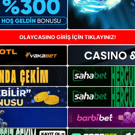
OLAYCASINO GİRİŞ İÇİN TIKLAYINIZ!