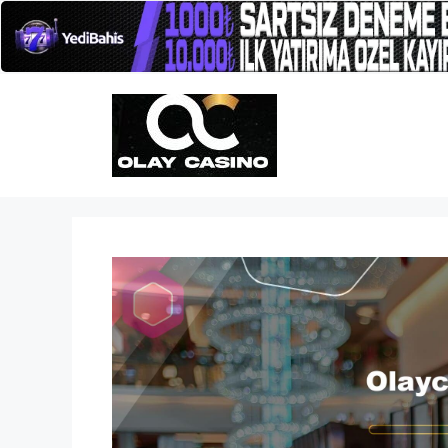
İçeriğe
atla