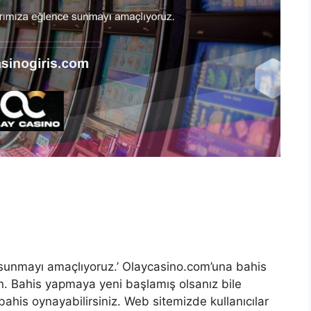
 sunmayı amaçlıyoruz.’ Olaycasino.com’una bahis
un. Bahis yapmaya yeni başlamış olsanız bile
his oynayabilirsiniz. Web sitemizde kullanıcılar