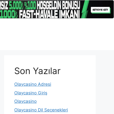
Son Yazılar
Olaycasino Adresi
Olaycasino Giriş
Olaycasino
Olaycasino Dil Seçenekleri