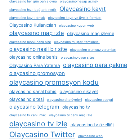
olaycasino her gün bahis oyna
olaycasino hesap açmak
Olaycasino kayıt
olaycasino hızlı bağlantı nedir
olaycasino kayıt olmak
olaycasino kayıt ve üyelik formları
Olaycasino Kullanıcıları
olaycasino kupon web
olaycasino maç izle
olaycasino maç izleme
olaycasino mobil canlı site
olaycasino müşteri temsilcisi
olaycasino nasil bir site
olaycasino olumsuz yorumları
olaycasino online bahis
olaycasino oyun sitesi
olaycasino para çekme
Olaycasino Para Yatırma
olaycasino promosyon
olaycasino promosyon kodu
olaycasino sanal bahis
olaycasino sikayet
olaycasino sitesi
olaycasino site üyeleri
olaycasino sosyal
olaycasino telegram
olaycasino tv
olaycasino tv canli maç
olaycasino tv canli maç izle
olaycasino tv izle
olaycasino tv özelliği
Olaycasino Twitter
olaycasino web