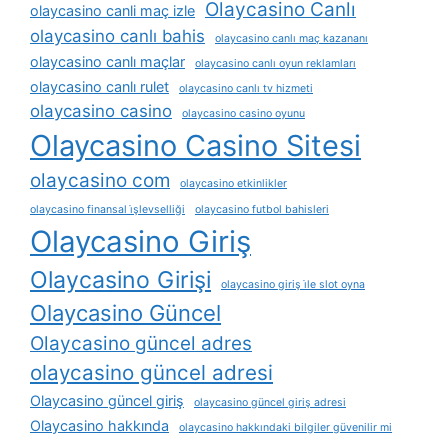
Olaycasino Canlı
olaycasino canli maç izle
olaycasino canlı bahis
olaycasino canlı maç kazananı
olaycasino canlı maçlar
olaycasino canlı oyun reklamları
olaycasino canlı rulet
olaycasino canlı tv hizmeti
olaycasino casino
olaycasino casino oyunu
Olaycasino Casino Sitesi
olaycasino com
olaycasino etkinlikler
olaycasino finansal i̇şlevselliği
olaycasino futbol bahisleri
Olaycasino Giriş
Olaycasino Girişi
olaycasino giriş i̇le slot oyna
Olaycasino Güncel
Olaycasino güncel adres
olaycasino güncel adresi
Olaycasino güncel giriş
olaycasino güncel giriş adresi
Olaycasino hakkında
olaycasino hakkındaki bilgiler güvenilir mi