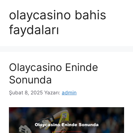
olaycasino bahis
faydaları
Olaycasino Eninde
Sonunda
Şubat 8, 2025
Yazarı:
admin