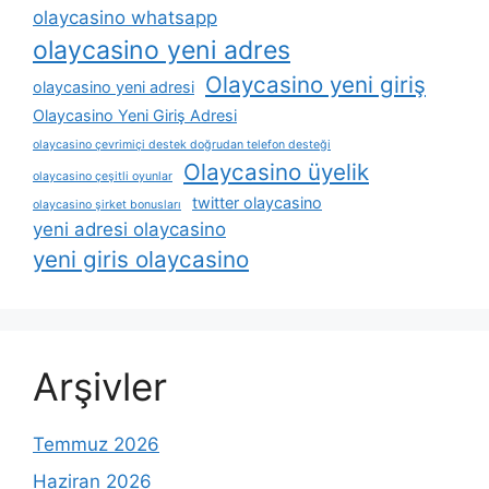
olaycasino whatsapp
olaycasino yeni adres
Olaycasino yeni giriş
olaycasino yeni adresi
Olaycasino Yeni Giriş Adresi
olaycasino çevrimiçi destek doğrudan telefon desteği
Olaycasino üyelik
olaycasino çeşitli oyunlar
twitter olaycasino
olaycasino şirket bonusları
yeni adresi olaycasino
yeni giris olaycasino
Arşivler
Temmuz 2026
Haziran 2026