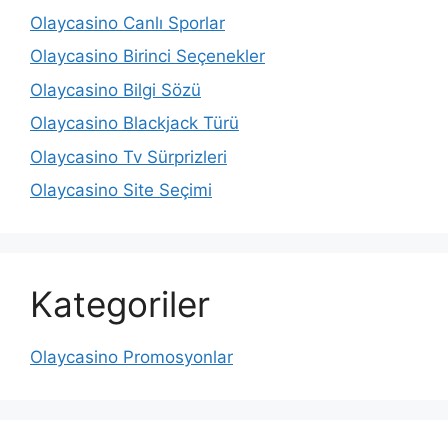
Olaycasino Canlı Sporlar
Olaycasino Birinci Seçenekler
Olaycasino Bilgi Sözü
Olaycasino Blackjack Türü
Olaycasino Tv Sürprizleri
Olaycasino Site Seçimi
Kategoriler
Olaycasino Promosyonlar