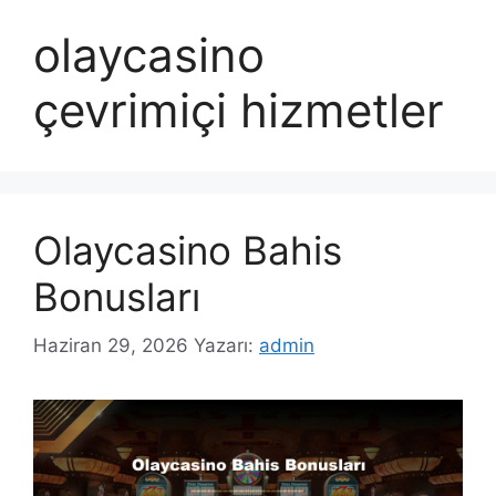
olaycasino
çevrimiçi hizmetler
Olaycasino Bahis
Bonusları
Haziran 29, 2026
Yazarı:
admin