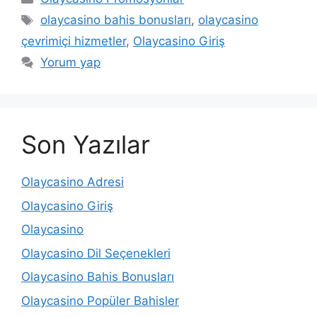
Etiketler
olaycasino bahis bonusları
,
olaycasino
çevrimiçi hizmetler
,
Olaycasino Giriş
Yorum yap
Son Yazılar
Olaycasino Adresi
Olaycasino Giriş
Olaycasino
Olaycasino Dil Seçenekleri
Olaycasino Bahis Bonusları
Olaycasino Popüler Bahisler