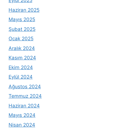
Eylül 2025
Haziran 2025
Mayıs 2025
Şubat 2025
Ocak 2025
Aralık 2024
Kasım 2024
Ekim 2024
Eylül 2024
Ağustos 2024
Temmuz 2024
Haziran 2024
Mayıs 2024
Nisan 2024