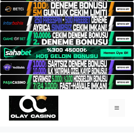
İçeriğe
atla
Menü