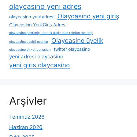
olaycasino yeni adres
Olaycasino yeni giriş
olaycasino yeni adresi
Olaycasino Yeni Giriş Adresi
olaycasino çevrimiçi destek doğrudan telefon desteği
Olaycasino üyelik
olaycasino çeşitli oyunlar
twitter olaycasino
olaycasino şirket bonusları
yeni adresi olaycasino
yeni giris olaycasino
Arşivler
Temmuz 2026
Haziran 2026