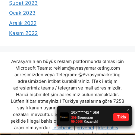
Şubat 2023
Ocak 2023
Aralık 2022
Kasım 2022
Avrasya'nın en büyük reklam platformunda olmak için
Microsoft Teams:
reklam@avrasyamarketing.com
adresimizden veya Telegram: @Avrasyamarketing
adresimizden irtibat kurabilirsiniz. (Tek iletişim
adreslerimiz teams / telegram ve mail adresimizdir.
Harici hiçbir iletişim adresimiz bulunmamaktadır.
Lütfen itibar etmeyiniz.) Türkiye yasalarına göre 7258
sayılı kanun uyarınca yasa dışı bahis oynamanın
cezaları mevcuttur. Şu an bulunduğunuz site hiç bir
şekilde illegal bahis oyunları oynatmıyor ve oynamaya
aracı olmuyordur.
lesabahis
|
privebet
|
klasbahis
|
bigbrocasino
|
benjaminsbetsitesi
|
trustxbet
|