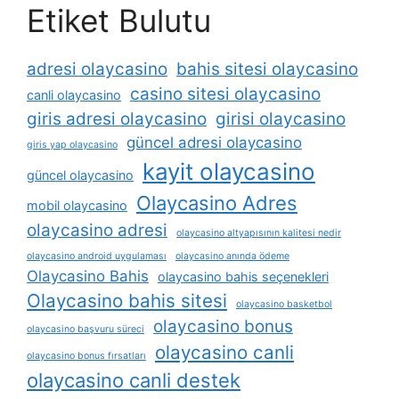
Etiket Bulutu
adresi olaycasino
bahis sitesi olaycasino
casino sitesi olaycasino
canli olaycasino
giris adresi olaycasino
girisi olaycasino
güncel adresi olaycasino
giris yap olaycasino
kayit olaycasino
güncel olaycasino
Olaycasino Adres
mobil olaycasino
olaycasino adresi
olaycasino altyapısının kalitesi nedir
olaycasino android uygulaması
olaycasino anında ödeme
Olaycasino Bahis
olaycasino bahis seçenekleri
Olaycasino bahis sitesi
olaycasino basketbol
olaycasino bonus
olaycasino başvuru süreci
olaycasino canli
olaycasino bonus fırsatları
olaycasino canli destek