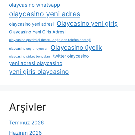
olaycasino whatsapp
olaycasino yeni adres
Olaycasino yeni giriş
olaycasino yeni adresi
Olaycasino Yeni Giriş Adresi
olaycasino çevrimiçi destek doğrudan telefon desteği
Olaycasino üyelik
olaycasino çeşitli oyunlar
twitter olaycasino
olaycasino şirket bonusları
yeni adresi olaycasino
yeni giris olaycasino
Arşivler
Temmuz 2026
Haziran 2026