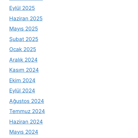
Eylül 2025
Haziran 2025
Mayıs 2025
Şubat 2025
Ocak 2025
Aralık 2024
Kasım 2024
Ekim 2024
Eylül 2024
Ağustos 2024
Temmuz 2024
Haziran 2024
Mayıs 2024