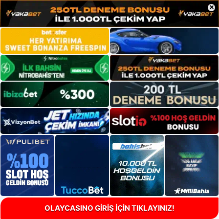
×
OLAYCASINO GİRİŞ İÇİN TIKLAYINIZ!