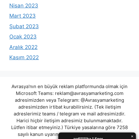
Nisan 2023
Mart 2023
Şubat 2023
Ocak 2023
Aralık 2022
Kasım 2022
Avrasya'nın en büyük reklam platformunda olmak için
Microsoft Teams:
reklam@avrasyamarketing.com
adresimizden veya Telegram: @Avrasyamarketing
adresimizden irtibat kurabilirsiniz. (Tek iletişim
adreslerimiz teams / telegram ve mail adresimizdir.
Harici hiçbir iletişim adresimiz bulunmamaktadır.
Lütfen itibar etmeyiniz.) Türkiye yasalarına göre 7258
sayılı kanun uyarınca yasa dışı bahis oynamanın