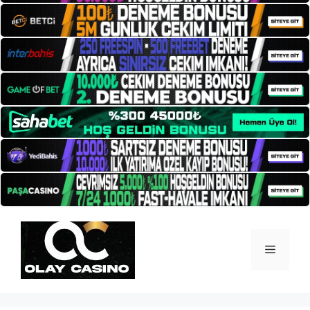
İçeriğe
atla
Menü