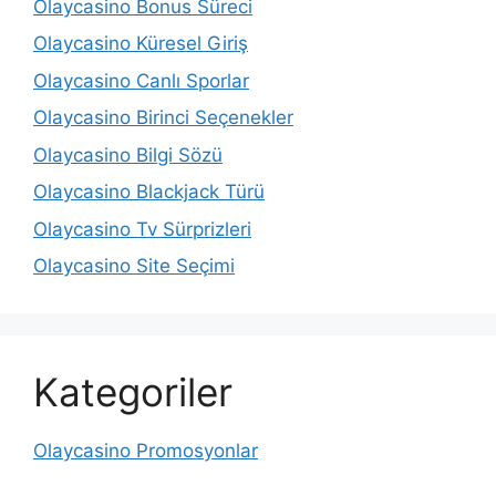
Olaycasino Bonus Süreci
Olaycasino Küresel Giriş
Olaycasino Canlı Sporlar
Olaycasino Birinci Seçenekler
Olaycasino Bilgi Sözü
Olaycasino Blackjack Türü
Olaycasino Tv Sürprizleri
Olaycasino Site Seçimi
Kategoriler
Olaycasino Promosyonlar