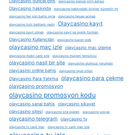
Olaycasino güncel giriş
olaycasino güncel giriş adresi
Olaycasino hakkında
olaycasino hakkındaki bilgiler güvenilir mi
olaycasino her gün bahis oyna
olaycasino hesap açmak
Olaycasino kayıt
olaycasino hızlı bağlantı nedir
olaycasino kayıt olmak
olaycasino kayıt ve üyelik formları
Olaycasino Kullanıcıları
olaycasino kupon web
olaycasino maç izle
olaycasino maç izleme
olaycasino mobil canlı site
olaycasino müşteri temsilcisi
olaycasino nasil bir site
olaycasino olumsuz yorumları
olaycasino online bahis
olaycasino oyun sitesi
olaycasino para çekme
Olaycasino Para Yatırma
olaycasino promosyon
olaycasino promosyon kodu
olaycasino sanal bahis
olaycasino sikayet
olaycasino sitesi
olaycasino site üyeleri
olaycasino sosyal
olaycasino telegram
olaycasino tv
olaycasino tv canli maç
olaycasino tv canli maç izle