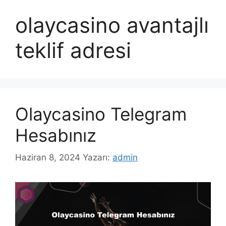
olaycasino avantajlı
teklif adresi
Olaycasino Telegram
Hesabınız
Haziran 8, 2024
Yazarı:
admin