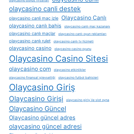
olaycasino bonus fırsatları
olaycasino canli destek
Olaycasino Canlı
olaycasino canli maç izle
olaycasino canlı bahis
olaycasino canlı maç kazananı
olaycasino canlı maçlar
olaycasino canlı oyun reklamları
olaycasino canlı rulet
olaycasino canlı tv hizmeti
olaycasino casino
olaycasino casino oyunu
Olaycasino Casino Sitesi
olaycasino com
olaycasino etkinlikler
olaycasino finansal i̇şlevselliği
olaycasino futbol bahisleri
Olaycasino Giriş
Olaycasino Girişi
olaycasino giriş i̇le slot oyna
Olaycasino Güncel
Olaycasino güncel adres
olaycasino güncel adresi