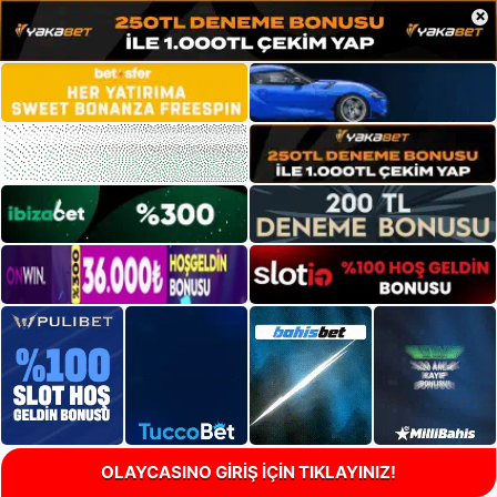
×
OLAYCASINO GİRİŞ İÇİN TIKLAYINIZ!