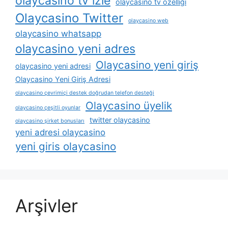
olaycasino tv izle
olaycasino tv özelliği
Olaycasino Twitter
olaycasino web
olaycasino whatsapp
olaycasino yeni adres
Olaycasino yeni giriş
olaycasino yeni adresi
Olaycasino Yeni Giriş Adresi
olaycasino çevrimiçi destek doğrudan telefon desteği
Olaycasino üyelik
olaycasino çeşitli oyunlar
twitter olaycasino
olaycasino şirket bonusları
yeni adresi olaycasino
yeni giris olaycasino
Arşivler