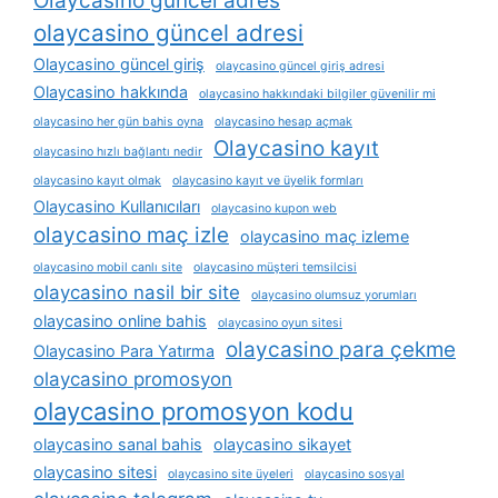
Olaycasino güncel adres
olaycasino güncel adresi
Olaycasino güncel giriş
olaycasino güncel giriş adresi
Olaycasino hakkında
olaycasino hakkındaki bilgiler güvenilir mi
olaycasino her gün bahis oyna
olaycasino hesap açmak
Olaycasino kayıt
olaycasino hızlı bağlantı nedir
olaycasino kayıt olmak
olaycasino kayıt ve üyelik formları
Olaycasino Kullanıcıları
olaycasino kupon web
olaycasino maç izle
olaycasino maç izleme
olaycasino mobil canlı site
olaycasino müşteri temsilcisi
olaycasino nasil bir site
olaycasino olumsuz yorumları
olaycasino online bahis
olaycasino oyun sitesi
olaycasino para çekme
Olaycasino Para Yatırma
olaycasino promosyon
olaycasino promosyon kodu
olaycasino sanal bahis
olaycasino sikayet
olaycasino sitesi
olaycasino site üyeleri
olaycasino sosyal