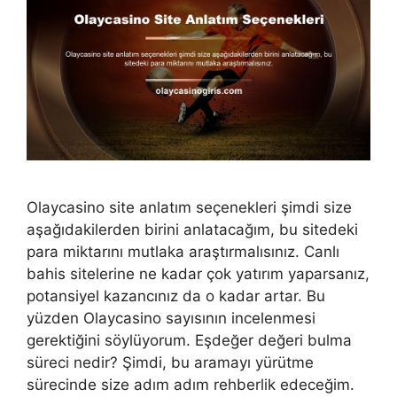
Olaycasino site anlatım seçenekleri şimdi size
aşağıdakilerden birini anlatacağım, bu sitedeki
para miktarını mutlaka araştırmalısınız. Canlı
bahis sitelerine ne kadar çok yatırım yaparsanız,
potansiyel kazancınız da o kadar artar. Bu
yüzden Olaycasino sayısının incelenmesi
gerektiğini söylüyorum. Eşdeğer değeri bulma
süreci nedir? Şimdi, bu aramayı yürütme
sürecinde size adım adım rehberlik edeceğim.