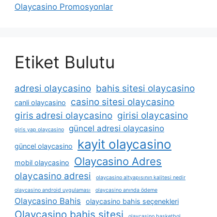
Olaycasino Promosyonlar
Etiket Bulutu
adresi olaycasino
bahis sitesi olaycasino
casino sitesi olaycasino
canli olaycasino
giris adresi olaycasino
girisi olaycasino
güncel adresi olaycasino
giris yap olaycasino
kayit olaycasino
güncel olaycasino
Olaycasino Adres
mobil olaycasino
olaycasino adresi
olaycasino altyapısının kalitesi nedir
olaycasino android uygulaması
olaycasino anında ödeme
Olaycasino Bahis
olaycasino bahis seçenekleri
Olaycasino bahis sitesi
olaycasino basketbol