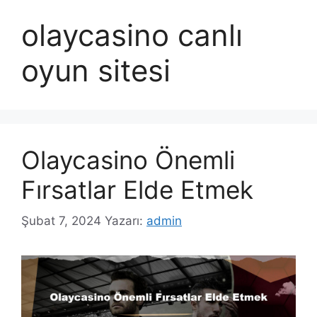
olaycasino canlı
oyun sitesi
Olaycasino Önemli
Fırsatlar Elde Etmek
Şubat 7, 2024
Yazarı:
admin