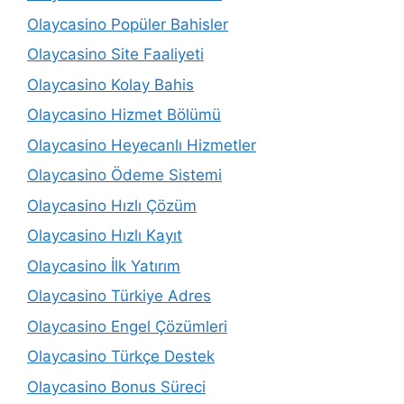
Olaycasino Popüler Bahisler
Olaycasino Site Faaliyeti
Olaycasino Kolay Bahis
Olaycasino Hizmet Bölümü
Olaycasino Heyecanlı Hizmetler
Olaycasino Ödeme Sistemi
Olaycasino Hızlı Çözüm
Olaycasino Hızlı Kayıt
Olaycasino İlk Yatırım
Olaycasino Türkiye Adres
Olaycasino Engel Çözümleri
Olaycasino Türkçe Destek
Olaycasino Bonus Süreci