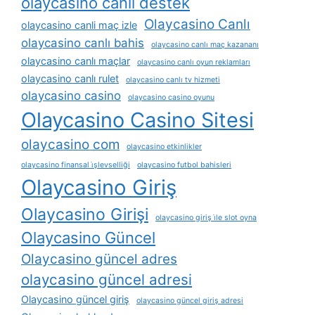
olaycasino canli destek
Olaycasino Canlı
olaycasino canli maç izle
olaycasino canlı bahis
olaycasino canlı maç kazananı
olaycasino canlı maçlar
olaycasino canlı oyun reklamları
olaycasino canlı rulet
olaycasino canlı tv hizmeti
olaycasino casino
olaycasino casino oyunu
Olaycasino Casino Sitesi
olaycasino com
olaycasino etkinlikler
olaycasino finansal i̇şlevselliği
olaycasino futbol bahisleri
Olaycasino Giriş
Olaycasino Girişi
olaycasino giriş i̇le slot oyna
Olaycasino Güncel
Olaycasino güncel adres
olaycasino güncel adresi
Olaycasino güncel giriş
olaycasino güncel giriş adresi