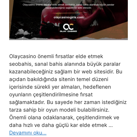
Olaycasino önemli fırsatlar elde etmek
seobahis, sanal bahis alanında büyük paralar
kazanabileceğiniz sağlam bir web sitesidir. Bu
açıdan bakıldığında sitenin temel düzeni
içerisinde sürekli yer almaları, hedeflenen
oyunların çeşitlendirilmesine fırsat
sağlamaktadır. Bu sayede her zaman istediğiniz
tarza sahip bir oyun modeli bulabilirsiniz.
Önemli olana odaklanarak, çeşitlendirmek ve
daha hızlı ve daha güçlü kar elde etmek …
Devamını oku…