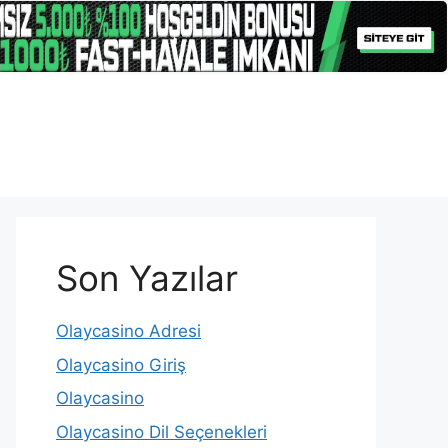
Son Yazılar
Olaycasino Adresi
Olaycasino Giriş
Olaycasino
Olaycasino Dil Seçenekleri