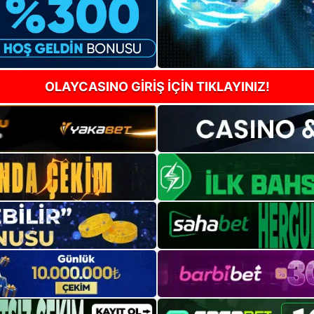
OLAYCASINO GİRİŞ İÇİN TIKLAYINIZ!