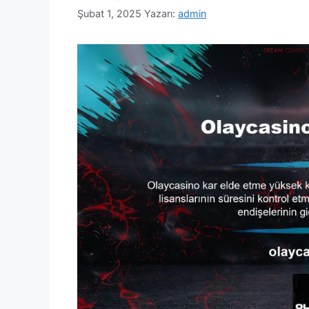
Şubat 1, 2025
Yazarı:
admin