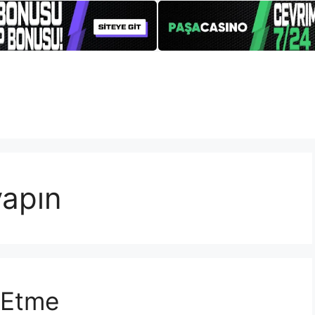
yapın
 Etme