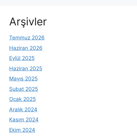
Arşivler
Temmuz 2026
Haziran 2026
Eylül 2025
Haziran 2025
Mayıs 2025
Şubat 2025
Ocak 2025
Aralık 2024
Kasım 2024
Ekim 2024