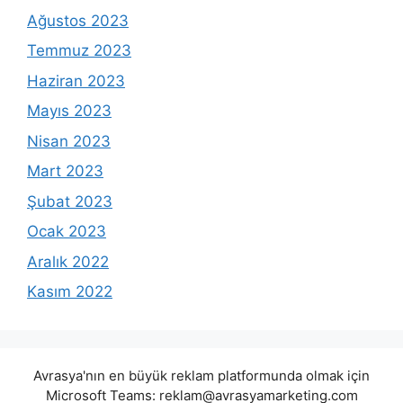
Ağustos 2023
Temmuz 2023
Haziran 2023
Mayıs 2023
Nisan 2023
Mart 2023
Şubat 2023
Ocak 2023
Aralık 2022
Kasım 2022
Avrasya'nın en büyük reklam platformunda olmak için
Microsoft Teams:
reklam@avrasyamarketing.com