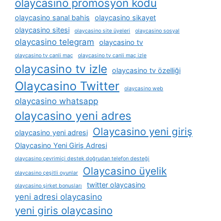
olaycasino promosyon kodu
olaycasino sanal bahis
olaycasino sikayet
olaycasino sitesi
olaycasino site üyeleri
olaycasino sosyal
olaycasino telegram
olaycasino tv
olaycasino tv canli maç
olaycasino tv canli maç izle
olaycasino tv izle
olaycasino tv özelliği
Olaycasino Twitter
olaycasino web
olaycasino whatsapp
olaycasino yeni adres
Olaycasino yeni giriş
olaycasino yeni adresi
Olaycasino Yeni Giriş Adresi
olaycasino çevrimiçi destek doğrudan telefon desteği
Olaycasino üyelik
olaycasino çeşitli oyunlar
twitter olaycasino
olaycasino şirket bonusları
yeni adresi olaycasino
yeni giris olaycasino