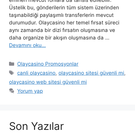
emirleri mevcut fonlara da tahsis edilebilir.
Üstelik bu, gönderilerin tüm sistem üzerinden
taşınabildiği paylaşımlı transferlerin mevcut
durumudur. Olaycasino her temel fırsat süreci
aynı zamanda bir dizi fırsatın oluşmasına ve
daha organize bir akışın oluşmasına da …
Devamını oku…
Kategoriler
Olaycasino Promosyonlar
Etiketler
canli olaycasino
,
olaycasino sitesi güvenli mi
,
olaycasino web sitesi güvenli mi
Yorum yap
Son Yazılar