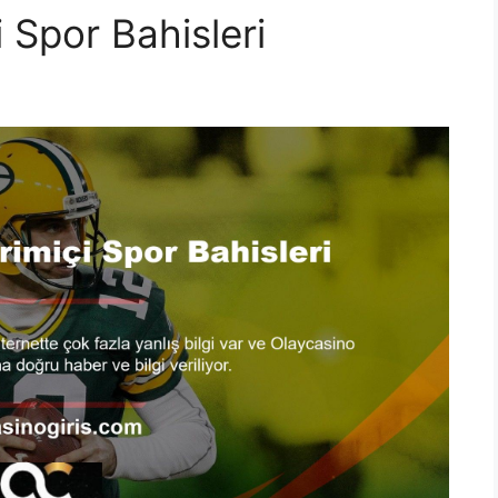
 Spor Bahisleri