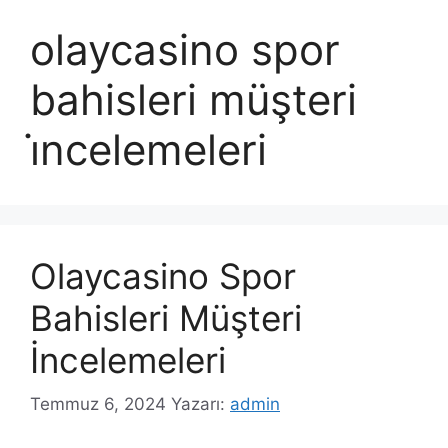
olaycasino spor
bahisleri müşteri
i̇ncelemeleri
Olaycasino Spor
Bahisleri Müşteri
İncelemeleri
Temmuz 6, 2024
Yazarı:
admin