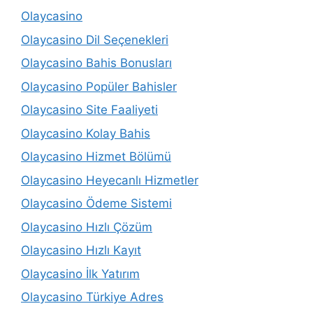
Olaycasino
Olaycasino Dil Seçenekleri
Olaycasino Bahis Bonusları
Olaycasino Popüler Bahisler
Olaycasino Site Faaliyeti
Olaycasino Kolay Bahis
Olaycasino Hizmet Bölümü
Olaycasino Heyecanlı Hizmetler
Olaycasino Ödeme Sistemi
Olaycasino Hızlı Çözüm
Olaycasino Hızlı Kayıt
Olaycasino İlk Yatırım
Olaycasino Türkiye Adres