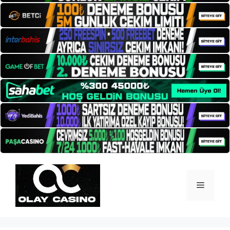
İçeriğe
atla
Menü