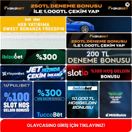
×
OLAYCASINO GİRİŞ İÇİN TIKLAYINIZ!