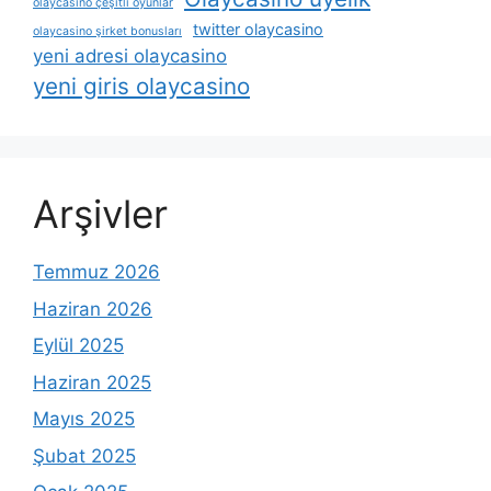
olaycasino çeşitli oyunlar
twitter olaycasino
olaycasino şirket bonusları
yeni adresi olaycasino
yeni giris olaycasino
Arşivler
Temmuz 2026
Haziran 2026
Eylül 2025
Haziran 2025
Mayıs 2025
Şubat 2025