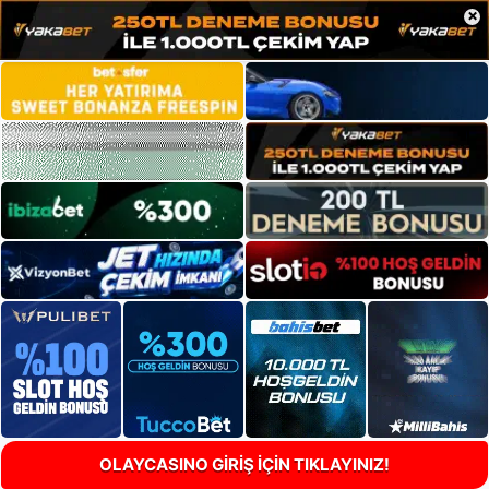
×
OLAYCASINO GİRİŞ İÇİN TIKLAYINIZ!