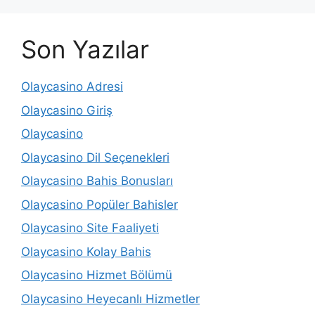
Son Yazılar
Olaycasino Adresi
Olaycasino Giriş
Olaycasino
Olaycasino Dil Seçenekleri
Olaycasino Bahis Bonusları
Olaycasino Popüler Bahisler
Olaycasino Site Faaliyeti
Olaycasino Kolay Bahis
Olaycasino Hizmet Bölümü
Olaycasino Heyecanlı Hizmetler