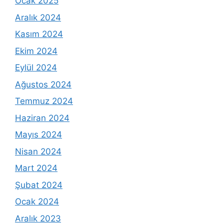
Ocak 2025
Aralık 2024
Kasım 2024
Ekim 2024
Eylül 2024
Ağustos 2024
Temmuz 2024
Haziran 2024
Mayıs 2024
Nisan 2024
Mart 2024
Şubat 2024
Ocak 2024
Aralık 2023