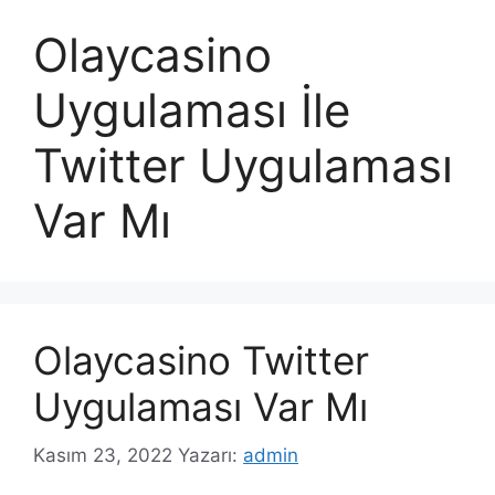
Olaycasino
Uygulaması İle
Twitter Uygulaması
Var Mı
Olaycasino Twitter
Uygulaması Var Mı
Kasım 23, 2022
Yazarı:
admin