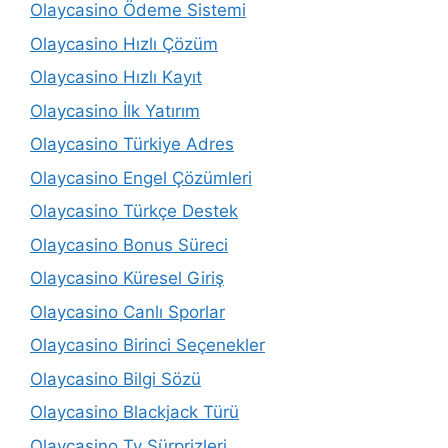
Olaycasino Ödeme Sistemi
Olaycasino Hızlı Çözüm
Olaycasino Hızlı Kayıt
Olaycasino İlk Yatırım
Olaycasino Türkiye Adres
Olaycasino Engel Çözümleri
Olaycasino Türkçe Destek
Olaycasino Bonus Süreci
Olaycasino Küresel Giriş
Olaycasino Canlı Sporlar
Olaycasino Birinci Seçenekler
Olaycasino Bilgi Sözü
Olaycasino Blackjack Türü
Olaycasino Tv Sürprizleri