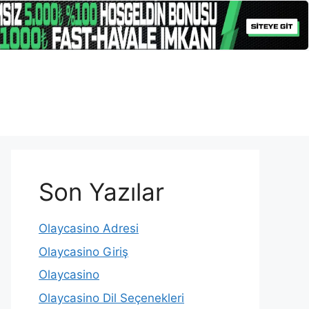
Son Yazılar
Olaycasino Adresi
Olaycasino Giriş
Olaycasino
Olaycasino Dil Seçenekleri