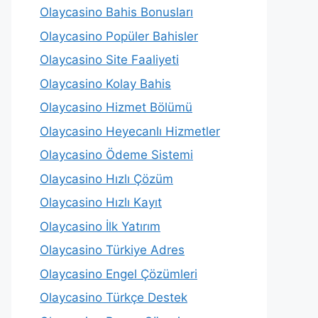
Olaycasino Bahis Bonusları
Olaycasino Popüler Bahisler
Olaycasino Site Faaliyeti
Olaycasino Kolay Bahis
Olaycasino Hizmet Bölümü
Olaycasino Heyecanlı Hizmetler
Olaycasino Ödeme Sistemi
Olaycasino Hızlı Çözüm
Olaycasino Hızlı Kayıt
Olaycasino İlk Yatırım
Olaycasino Türkiye Adres
Olaycasino Engel Çözümleri
Olaycasino Türkçe Destek