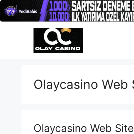
İçeriğe
atla
Olaycasino Web S
Olaycasino Web Site