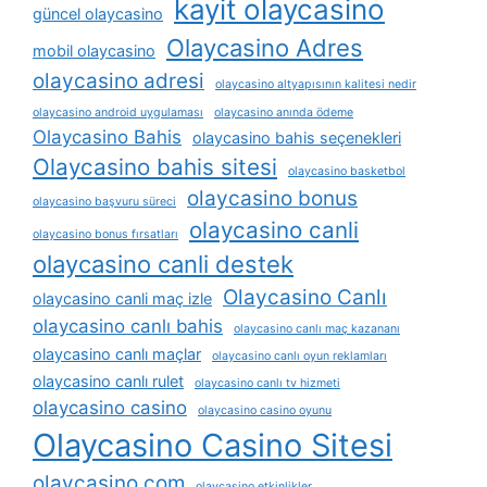
kayit olaycasino
güncel olaycasino
Olaycasino Adres
mobil olaycasino
olaycasino adresi
olaycasino altyapısının kalitesi nedir
olaycasino android uygulaması
olaycasino anında ödeme
Olaycasino Bahis
olaycasino bahis seçenekleri
Olaycasino bahis sitesi
olaycasino basketbol
olaycasino bonus
olaycasino başvuru süreci
olaycasino canli
olaycasino bonus fırsatları
olaycasino canli destek
Olaycasino Canlı
olaycasino canli maç izle
olaycasino canlı bahis
olaycasino canlı maç kazananı
olaycasino canlı maçlar
olaycasino canlı oyun reklamları
olaycasino canlı rulet
olaycasino canlı tv hizmeti
olaycasino casino
olaycasino casino oyunu
Olaycasino Casino Sitesi
olaycasino com
olaycasino etkinlikler