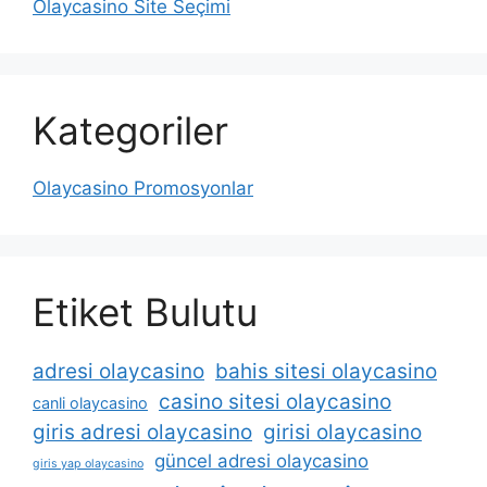
Olaycasino Site Seçimi
Kategoriler
Olaycasino Promosyonlar
Etiket Bulutu
adresi olaycasino
bahis sitesi olaycasino
casino sitesi olaycasino
canli olaycasino
giris adresi olaycasino
girisi olaycasino
güncel adresi olaycasino
giris yap olaycasino