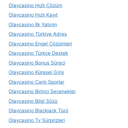
Olaycasino Hızlı Çözüm
Olaycasino Hızlı Kayıt
Olaycasino İlk Yatırım
Olaycasino Türkiye Adres
Olaycasino Engel Çözümleri
Olaycasino Türkçe Destek
Olaycasino Bonus Süreci
Olaycasino Küresel Giriş
Olaycasino Canlı Sporlar
Olaycasino Birinci Seçenekler
Olaycasino Bilgi Sözü
Olaycasino Blackjack Türü
Olaycasino Tv Sürprizleri