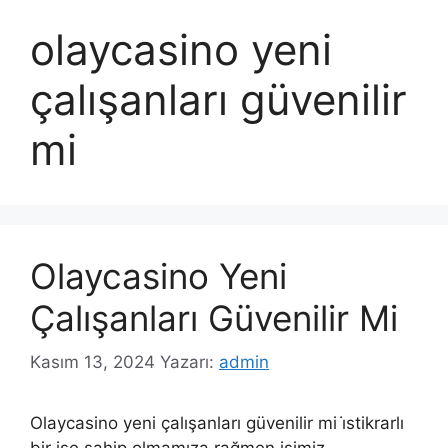
olaycasino yeni
çalışanları güvenilir
mi
Olaycasino Yeni
Çalışanları Güvenilir Mi
Kasım 13, 2024
Yazarı:
admin
Olaycasino yeni çalışanları güvenilir mi i̇stikrarlı