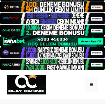
İçeriğe
atla
Menü