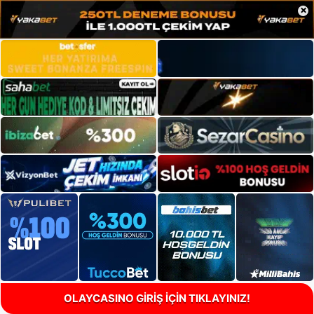
×
OLAYCASINO GİRİŞ İÇİN TIKLAYINIZ!