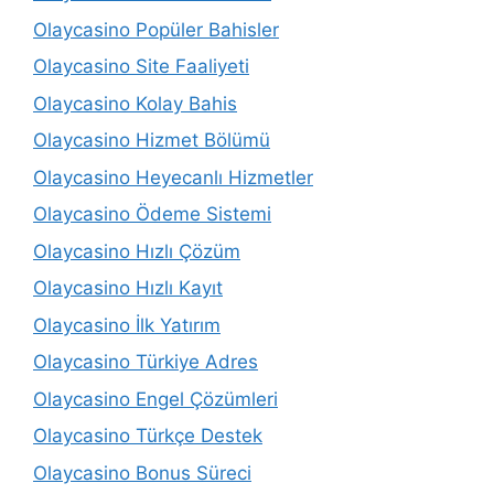
Olaycasino Popüler Bahisler
Olaycasino Site Faaliyeti
Olaycasino Kolay Bahis
Olaycasino Hizmet Bölümü
Olaycasino Heyecanlı Hizmetler
Olaycasino Ödeme Sistemi
Olaycasino Hızlı Çözüm
Olaycasino Hızlı Kayıt
Olaycasino İlk Yatırım
Olaycasino Türkiye Adres
Olaycasino Engel Çözümleri
Olaycasino Türkçe Destek
Olaycasino Bonus Süreci