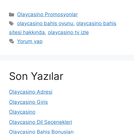
Kategoriler
Olaycasino Promosyonlar
Etiketler
olaycasino bahis oyunu
,
olaycasino bahis
sitesi hakkında
,
olaycasino tv izle
Yorum yap
Son Yazılar
Olaycasino Adresi
Olaycasino Giriş
Olaycasino
Olaycasino Dil Seçenekleri
Olaycasino Bahis Bonusları