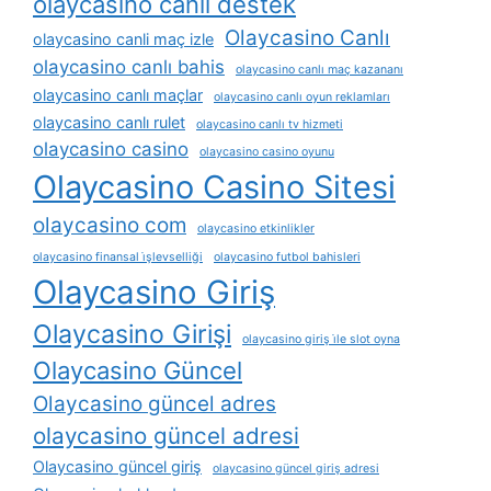
olaycasino canli destek
Olaycasino Canlı
olaycasino canli maç izle
olaycasino canlı bahis
olaycasino canlı maç kazananı
olaycasino canlı maçlar
olaycasino canlı oyun reklamları
olaycasino canlı rulet
olaycasino canlı tv hizmeti
olaycasino casino
olaycasino casino oyunu
Olaycasino Casino Sitesi
olaycasino com
olaycasino etkinlikler
olaycasino finansal i̇şlevselliği
olaycasino futbol bahisleri
Olaycasino Giriş
Olaycasino Girişi
olaycasino giriş i̇le slot oyna
Olaycasino Güncel
Olaycasino güncel adres
olaycasino güncel adresi
Olaycasino güncel giriş
olaycasino güncel giriş adresi