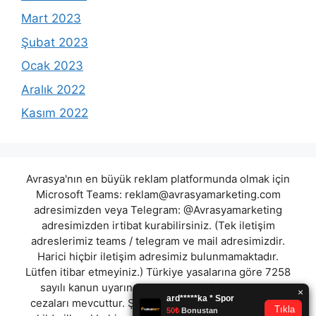
Mart 2023
Şubat 2023
Ocak 2023
Aralık 2022
Kasım 2022
Avrasya'nın en büyük reklam platformunda olmak için
Microsoft Teams:
reklam@avrasyamarketing.com
adresimizden veya Telegram: @Avrasyamarketing
adresimizden irtibat kurabilirsiniz. (Tek iletişim
adreslerimiz teams / telegram ve mail adresimizdir.
Harici hiçbir iletişim adresimiz bulunmamaktadır.
Lütfen itibar etmeyiniz.) Türkiye yasalarına göre 7258
sayılı kanun uyarınca yasa dışı bahis oynamanın
cezaları mevcuttur. Şu an bulunduğunuz site hiç bir