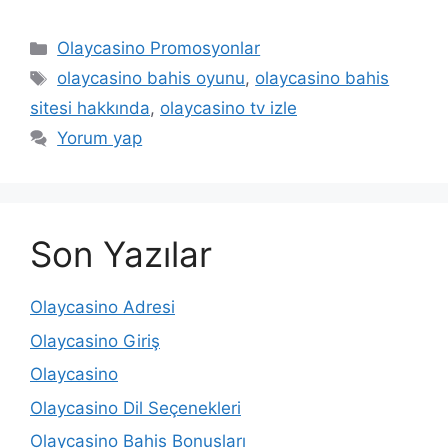
Kategoriler
Olaycasino Promosyonlar
Etiketler
olaycasino bahis oyunu
,
olaycasino bahis
sitesi hakkında
,
olaycasino tv izle
Yorum yap
Son Yazılar
Olaycasino Adresi
Olaycasino Giriş
Olaycasino
Olaycasino Dil Seçenekleri
Olaycasino Bahis Bonusları