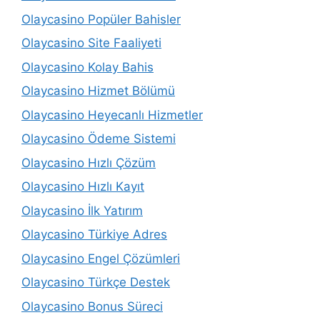
Olaycasino Popüler Bahisler
Olaycasino Site Faaliyeti
Olaycasino Kolay Bahis
Olaycasino Hizmet Bölümü
Olaycasino Heyecanlı Hizmetler
Olaycasino Ödeme Sistemi
Olaycasino Hızlı Çözüm
Olaycasino Hızlı Kayıt
Olaycasino İlk Yatırım
Olaycasino Türkiye Adres
Olaycasino Engel Çözümleri
Olaycasino Türkçe Destek
Olaycasino Bonus Süreci