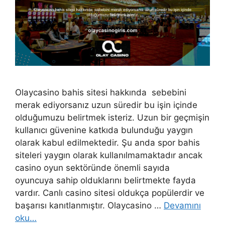
Olaycasino bahis sitesi hakkında sebebini
merak ediyorsanız uzun süredir bu işin içinde
olduğumuzu belirtmek isteriz. Uzun bir geçmişin
kullanıcı güvenine katkıda bulunduğu yaygın
olarak kabul edilmektedir. Şu anda spor bahis
siteleri yaygın olarak kullanılmamaktadır ancak
casino oyun sektöründe önemli sayıda
oyuncuya sahip olduklarını belirtmekte fayda
vardır. Canlı casino sitesi oldukça popülerdir ve
başarısı kanıtlanmıştır. Olaycasino …
Devamını
oku…