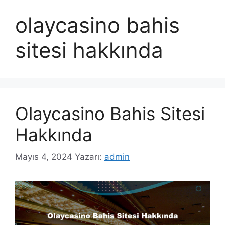
olaycasino bahis
sitesi hakkında
Olaycasino Bahis Sitesi
Hakkında
Mayıs 4, 2024
Yazarı:
admin