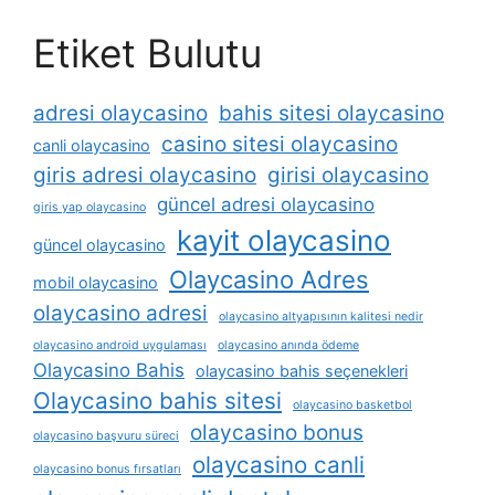
Etiket Bulutu
adresi olaycasino
bahis sitesi olaycasino
casino sitesi olaycasino
canli olaycasino
giris adresi olaycasino
girisi olaycasino
güncel adresi olaycasino
giris yap olaycasino
kayit olaycasino
güncel olaycasino
Olaycasino Adres
mobil olaycasino
olaycasino adresi
olaycasino altyapısının kalitesi nedir
olaycasino android uygulaması
olaycasino anında ödeme
Olaycasino Bahis
olaycasino bahis seçenekleri
Olaycasino bahis sitesi
olaycasino basketbol
olaycasino bonus
olaycasino başvuru süreci
olaycasino canli
olaycasino bonus fırsatları